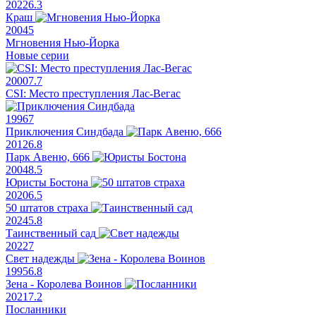
2022
6.3
Краш
2004
5
Мгновения Нью-Йорка
Новые серии
2000
7.7
CSI: Место преступления Лас-Вегас
1996
7
Приключения Синдбада
2012
6.8
Парк Авеню, 666
2004
8.5
Юристы Бостона
2020
6.5
50 штатов страха
2024
5.8
Таинственный сад
2022
7
Свет надежды
1995
6.8
Зена - Королева Воинов
2021
7.2
Посланники