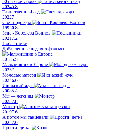
50 штатов страха
2024
5.8
Таинственный сад
2022
7
Свет надежды
1995
6.8
Зена - Королева Воинов
2021
7.2
Посланники
Добавленные недавно фильмы
2018
5.5
Мальчишник в Европе
2025
7
Молодые матери
2024
6.6
Июньский жук
2008
5.4
Мы — легенды
2023
7.8
Монстр
2019
7.6
А потом мы танцевали
2025
7.6
Прости, детка