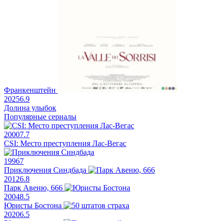
Франкенштейн
2025
6.9
Долина улыбок
Популярные сериалы
2000
7.7
CSI: Место преступления Лас-Вегас
1996
7
Приключения Синдбада
2012
6.8
Парк Авеню, 666
2004
8.5
Юристы Бостона
2020
6.5