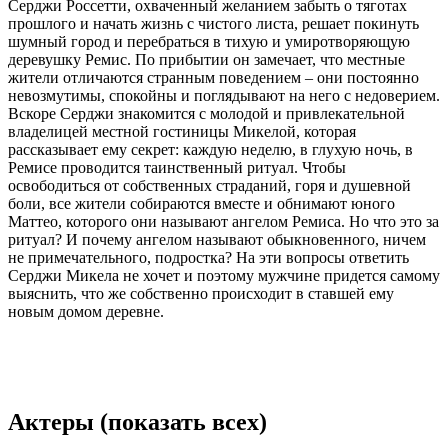
Серджи Россетти, охваченный желанием забыть о тяготах
прошлого и начать жизнь с чистого листа, решает покинуть
шумный город и перебраться в тихую и умиротворяющую
деревушку Ремис. По прибытии он замечает, что местные
жители отличаются странным поведением – они постоянно
невозмутимы, спокойны и поглядывают на него с недоверием.
Вскоре Серджи знакомится с молодой и привлекательной
владелицей местной гостиницы Микелой, которая
рассказывает ему секрет: каждую неделю, в глухую ночь, в
Ремисе проводится таинственный ритуал. Чтобы
освободиться от собственных страданий, горя и душевной
боли, все жители собираются вместе и обнимают юного
Маттео, которого они называют ангелом Ремиса. Но что это за
ритуал? И почему ангелом называют обыкновенного, ничем
не примечательного, подростка? На эти вопросы ответить
Серджи Микела не хочет и поэтому мужчине придется самому
выяснить, что же собственно происходит в ставшей ему
новым домом деревне.
Актеры
(показать всех)