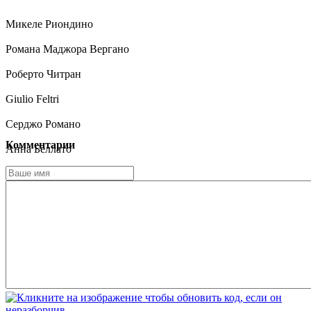
Микеле Риондино
Романа Маджора Вергано
Роберто Читран
Giulio Feltri
Серджо Романо
Комментарии
Анна Беллато
Сандра Тоффолатти
Gabriele Benedetti
Diego Nardini
Паоло Пьеробон
Vincenzo Tosetto