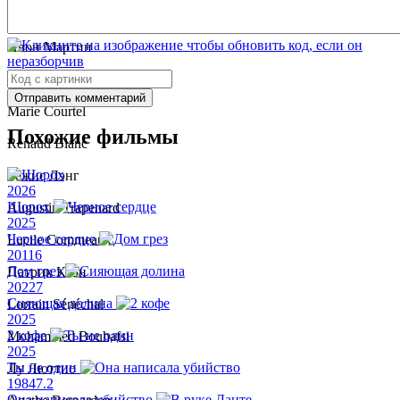
Хэ Юньпин
Ивон Мартин
Катерин Гриффони
Отправить комментарий
Marie Courtel
Похожие фильмы
Renaud Blanc
Режис Лэнг
2026
Шорох
Augustin Trapenard
2025
Черное сердце
Lucile Commeaux
2011
6
Дом грез
Патрик Коэн
2022
7
Сияющая долина
Lorrain Sénéchal
2025
2 кофе
Mohammed Bouhafsi
2025
Ты не один
Лу Люттио
1984
7.2
Она написала убийство