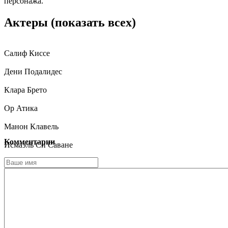
персонажа.
Актеры
(показать всех)
Салиф Киссе
Дени Подалидес
Клара Брето
Ор Атика
Манон Клавель
Комментарии
Исмаэль Си Саване
Харрисон Аревало
Серджи Постиго
Тьерри Боск
Камиль Кайоль