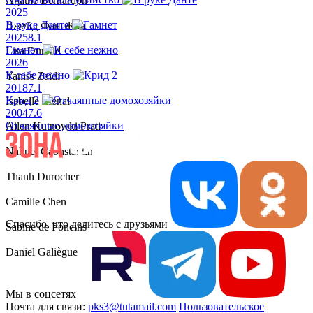
Agathe Bernardon
2025
В руке Данте
Джейд Фан-Жиа
2025
8.1
Гамнет
Lisa Durand
2026
К себе нежно
Yaniss Zaidi
2018
7.1
Крид 2
Isabelle Menal
2004
7.6
Отчаянные домохозяйки
Ailen Kutnowki Prati
Nahuel Caonstantini
Thanh Durocher
Camille Chen
Спасибо, что делитесь с друзьями
Sabine de Poncins
Daniel Galiègue
Мы в соцсетях
Почта для связи:
pks3@tutamail.com
Пользовательское