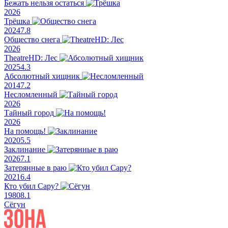
Бежать нельзя остаться
2026
Трёшка
2024
7.8
Общество снега
2026
TheatreHD: Лес
2025
4.3
Абсолютный хищник
2014
7.2
Несломленный
2026
Тайный город
2026
На помощь!
2020
5.5
Заклинание
2026
7.1
Затерянные в раю
2021
6.4
Кто убил Сару?
1980
8.1
Сёгун