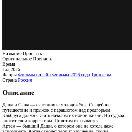
Название
Пропасть
Оригинальное
Пропасть
Время
Год
2026
Жанры
Фильмы онлайн
Фильмы 2026 года
Триллеры
Страна
Россия
Описание
Даша и Саша — счастливые молодожёны. Свадебное
путешествие и прыжок с парашютом над предгорьем
Эльбруса должны стать началом их новой жизни. Но судьба
вносит свои коррективы. Пилотом оказывается
Артём — бывший Даши, о котором она не хотела даже
вспоминать. Когда самолёт терпит крушение, троим