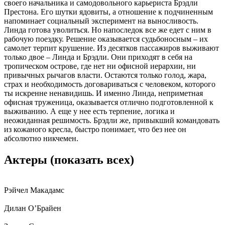
своего начальника и самодовольного карьериста Брэдли
Престона. Его шутки ядовиты, а отношение к подчиненным
напоминает социальный эксперимент на выносливость.
Линда готова уволиться. Но напоследок все же едет с ним в
рабочую поездку. Решение оказывается судьбоносным – их
самолет терпит крушение. Из десятков пассажиров выживают
только двое – Линда и Брэдли. Они приходят в себя на
тропическом острове, где нет ни офисной иерархии, ни
привычных рычагов власти. Остаются только голод, жара,
страх и необходимость договариваться с человеком, которого
ты искренне ненавидишь. И именно Линда, неприметная
офисная труженица, оказывается отлично подготовленной к
выживанию. А еще у нее есть терпение, логика и
неожиданная решимость. Брэдли же, привыкший командовать
из кожаного кресла, быстро понимает, что без нее он
абсолютно никчемен.
Актеры
(показать всех)
Рэйчел Макадамс
Дилан О’Брайен