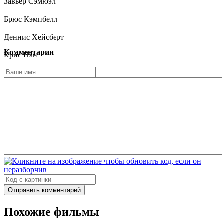
Завьер Сэмюэл
Брюс Кэмпбелл
Деннис Хейсберт
Комментарии
Крис Пан
Эмма Рэйми
Edyll Ismail
Тханет Варакулнукрох
Брэд Флетт
Отправить комментарий
Похожие фильмы