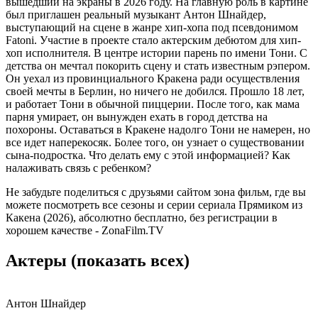
вышедший на экраны в 2026 году. На главную роль в картине
был приглашен реальный музыкант Антон Шнайдер,
выступающий на сцене в жанре хип-хопа под псевдонимом
Fatoni. Участие в проекте стало актерским дебютом для хип-
хоп исполнителя. В центре истории парень по имени Тони. С
детства он мечтал покорить сцену и стать известным рэпером.
Он уехал из провинциального Кракена ради осуществления
своей мечты в Берлин, но ничего не добился. Прошло 18 лет,
и работает Тони в обычной пиццерии. После того, как мама
парня умирает, он вынужден ехать в город детства на
похороны. Оставаться в Кракене надолго Тони не намерен, но
все идет наперекосяк. Более того, он узнает о существовании
сына-подростка. Что делать ему с этой информацией? Как
налаживать связь с ребенком?
Не забудьте поделиться с друзьями сайтом зона фильм, где вы
можете посмотреть все сезоны и серии сериала Прямиком из
Какена (2026), абсолютно бесплатно, без регистрации в
хорошем качестве - ZonaFilm.TV
Актеры
(показать всех)
Антон Шнайдер