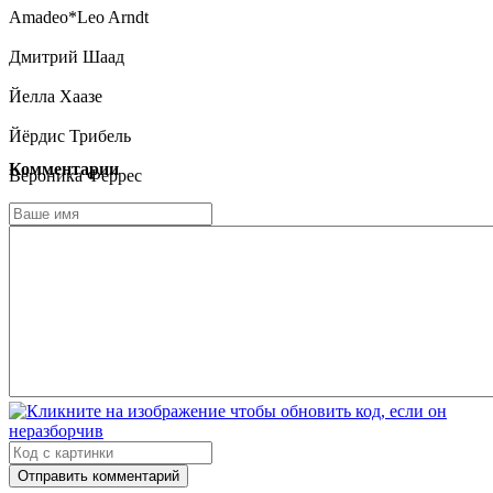
Amadeo*Leo Arndt
Дмитрий Шаад
Йелла Хаазе
Йёрдис Трибель
Комментарии
Вероника Феррес
Эдин Хасанович
Марк Хоземанн
Маттиас Брандт
Винсент Редецки
Отправить комментарий