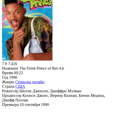
7.9
7.416
Название
The Fresh Prince of Bel-Air
Время
00:22
Год
1990
Жанры
Сериалы онлайн
Страна
США
Режиссёр
Шелли Дженсен, Джеффри Мэлман
Продюссер
Куинси Джонс, Вернер Валиан, Бенни Медина,
Джефф Поллак
Премьера
10 сентября 1990