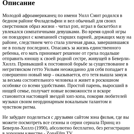
Описание
Молодой афроамериканец по имени Уилл Смит родился в
бедном районе Филадельфии и вел обычный для своих
сверстников образ жизни - читал рэп, играл в баскетбол и
увлекался симпатичными девушками. Во время одной игры
он повздорил с компанией старших парней, держащих мазу на
районе, следствием чего стала уличная драка, завершившаяся
не в пользу последних. Опасаясь за жизнь единственного
ребенка, его мать принимает решение от греха подальше
отправить юношу к своей родной сестре, живущей в Беверли-
Хиллз. Привыкший к постоянной борьбе за существование в
негритянском гетто Уильям неожиданно для себя попадает в
совершенно новый мир - оказывается, его тетя вышла замуж
за весьма состоятельного человека и живет в роскошном
особняке со всеми удобствами. Простой парень, выросший в
нищей семье, получает новые возможности и вскоре
становится настоящей звездой хип-хопа, покоряя любителей
музыки своим неординарным вокальным талантом и
чувством ритма.
Не забудьте поделиться с друзьями сайтом зона фильм, где вы
можете посмотреть все сезоны и серии сериала Принц из
Беверли-Хиллз (1990), абсолютно бесплатно, без регистрации
в хорошем качестве - ZonaFilm.TV