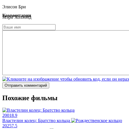
Элисон Бри
Комментарии
Мэри Холлэнд
Дэн Леви
Берл Моусли
Обри Плаза
Сарайю Блю
Отправить комментарий
Похожие фильмы
2001
8.9
Властелин колец: Братство кольца
2025
7.5