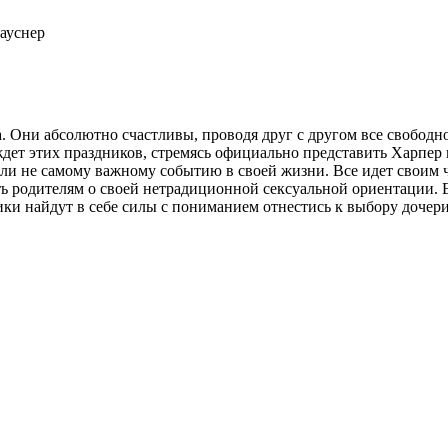
лауснер
 Они абсолютно счастливы, проводя друг с другом все свободн
ждет этих праздников, стремясь официально представить Харпер
 ли не самому важному событию в своей жизни. Все идет своим ч
зать родителям о своей нетрадиционной сексуальной ориентации.
ики найдут в себе силы с пониманием отнестись к выбору дочери