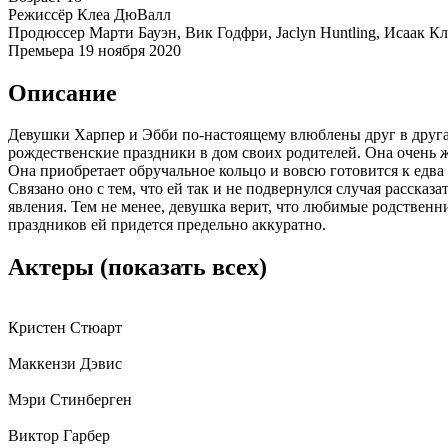
Режиссёр
Клеа ДюВалл
Продюссер
Марти Бауэн, Вик Годфри, Jaclyn Huntling, Исаак К
Премьера
19 ноября 2020
Описание
Девушки Харпер и Эбби по-настоящему влюблены друг в друга.
рождественские праздники в дом своих родителей. Она очень 
Она приобретает обручальное кольцо и вовсю готовится к едва
Связано оно с тем, что ей так и не подвернулся случая расска
явления. Тем не менее, девушка верит, что любимые родственн
праздников ей придется предельно аккуратно.
Актеры
(показать всех)
Кристен Стюарт
Маккензи Дэвис
Мэри Стинберген
Виктор Гарбер