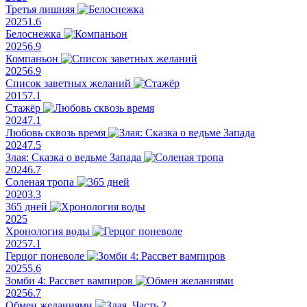
Третья лишняя
2025
1.6
Белоснежка
2025
6.9
Компаньон
2025
6.9
Список заветных желаний
2015
7.1
Стажёр
2024
7.1
Любовь сквозь время
2024
7.5
Злая: Сказка о ведьме Запада
2024
6.7
Соленая тропа
2020
3.3
365 дней
2025
Хронология воды
2025
7.1
Герцог поневоле
2025
5.6
Зомби 4: Рассвет вампиров
2025
6.7
Обмен желаниями