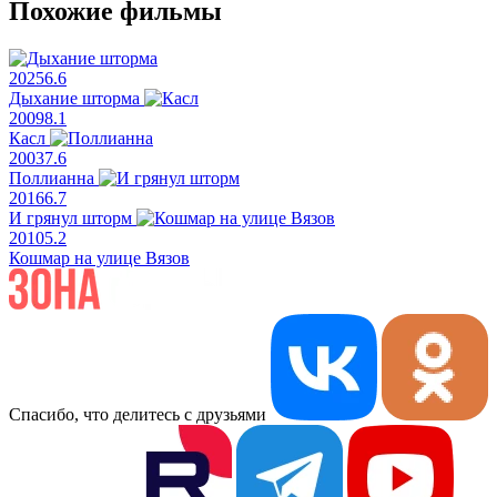
Похожие фильмы
2025
6.6
Дыхание шторма
2009
8.1
Касл
2003
7.6
Поллианна
2016
6.7
И грянул шторм
2010
5.2
Кошмар на улице Вязов
Спасибо, что делитесь с друзьями