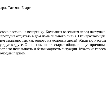
ард, Татьяна Беарс
свою пассию на вечеринку. Компания веселится перед наступа
реходит отдыхать в дом из-за сильного ливня. От нарастающей ск
м серьезно. Так как одного из молодых людей убили по-настоящ
у друг в друге. Они вспоминают старые обиды и ищут причины 
ет всю печальность и безвыходность ситуации. Кто-то из герое
молодым парнем.