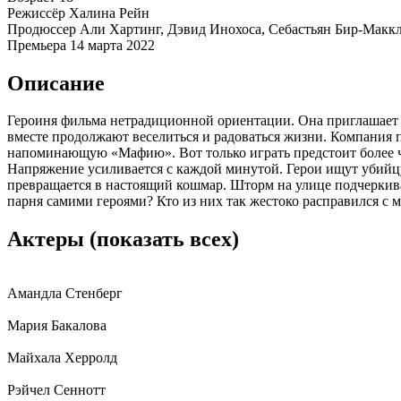
Режиссёр
Халина Рейн
Продюссер
Али Хартинг, Дэвид Инохоса, Себастьян Бир-Маккл
Премьера
14 марта 2022
Описание
Героиня фильма нетрадиционной ориентации. Она приглашает 
вместе продолжают веселиться и радоваться жизни. Компания пе
напоминающую «Мафию». Вот только играть предстоит более че
Напряжение усиливается с каждой минутой. Герои ищут убийц
превращается в настоящий кошмар. Шторм на улице подчеркива
парня самими героями? Кто из них так жестоко расправился с 
Актеры
(показать всех)
Амандла Стенберг
Мария Бакалова
Майхала Херролд
Рэйчел Сеннотт