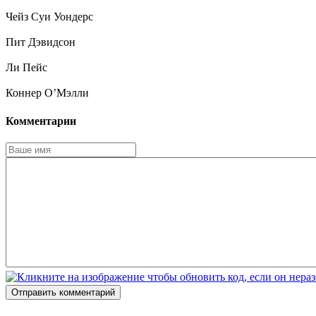
Чейз Суи Уондерс
Пит Дэвидсон
Ли Пейс
Коннер О’Мэлли
Комментарии
Отправить комментарий