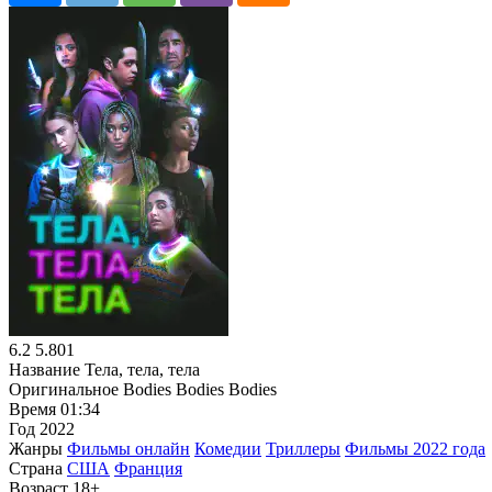
6.2
5.801
Название
Тела, тела, тела
Оригинальное
Bodies Bodies Bodies
Время
01:34
Год
2022
Жанры
Фильмы онлайн
Комедии
Триллеры
Фильмы 2022 года
Страна
США
Франция
Возраст
18+