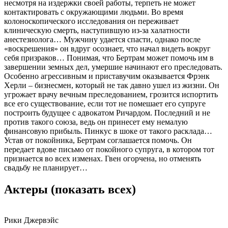
несмотря на издержки своей работы, терпеть не может
контактировать с окружающими людьми. Во время
колоноскопического исследования он переживает
клиническую смерть, наступившую из-за халатности
анестезиолога… Мужчину удается спасти, однако после
«воскрешения» он вдруг осознает, что начал видеть вокруг
себя призраков… Понимая, что Бертрам может помочь им в
завершении земных дел, умершие начинают его преследовать.
Особенно агрессивным и приставучим оказывается Фрэнк
Херли – бизнесмен, который не так давно ушел из жизни. Он
угрожает врачу вечным преследованием, грозится испортить
все его существование, если тот не помешает его супруге
построить будущее с адвокатом Ричардом. Последний и не
против такого союза, ведь он принесет ему немалую
финансовую прибыль. Пинкус в шоке от такого расклада…
Устав от покойника, Бертрам соглашается помочь. Он
передает вдове письмо от покойного супруга, в котором тот
признается во всех изменах. Гвен огорчена, но отменять
свадьбу не планирует…
Актеры
(показать всех)
Рики Джервэйс