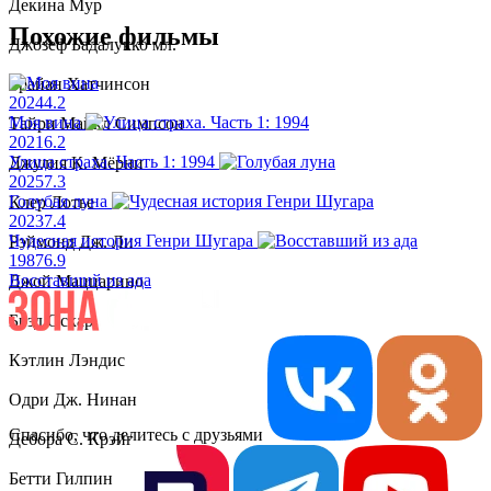
Декина Мур
Похожие фильмы
Джозеф Бадалукко мл.
Брайан Хатчинсон
2024
4.2
Моя вина
Тайри Майкл Симпсон
2021
6.2
Улица страха. Часть 1: 1994
Джулия К. Мёрни
2025
7.3
Голубая луна
Клер Лотье
2023
7.4
Чудесная история Генри Шугара
Рэймонд Дж. Ли
1987
6.9
Восставший из ада
Джой Маццарино
Брэд Оскар
Кэтлин Лэндис
Одри Дж. Нинан
Спасибо, что делитесь с друзьями
Дебора С. Крэйг
Бетти Гилпин