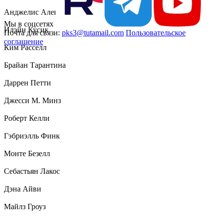
Анджелис Александрис
Мы в соцсетях
Илэйн Кусик
Почта для связи:
pks3@tutamail.com
Пользовательское
соглашение
Ким Расселл
Брайан Тарантина
Даррен Петти
Джесси М. Минз
Роберт Келли
Гэбриэлль Финк
Монте Безелл
Себастьян Лакос
Дэна Айви
Майлз Гроуз