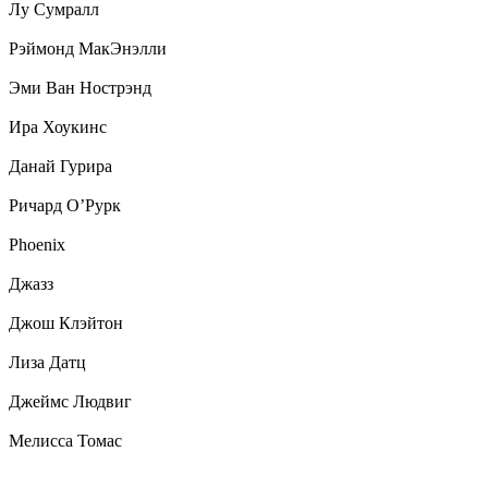
Лу Сумралл
Рэймонд МакЭнэлли
Эми Ван Нострэнд
Ира Хоукинс
Данай Гурира
Ричард О’Рурк
Phoenix
Джазз
Джош Клэйтон
Лиза Датц
Джеймс Людвиг
Мелисса Томас