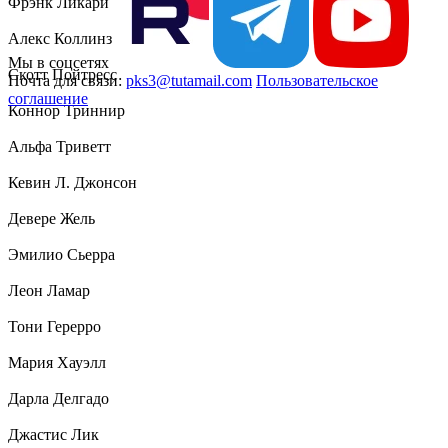
Фрэнк Ликари
Алекс Коллинз
Мы в соцсетях
Скотт Пойтресс
Почта для связи:
pks3@tutamail.com
Пользовательское
соглашение
Коннор Триннир
Альфа Триветт
Кевин Л. Джонсон
Девере Жель
Эмилио Сьерра
Леон Ламар
Тони Герерро
Мария Хауэлл
Дарла Делгадо
Джастис Лик