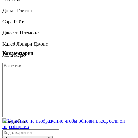
Донал Глисон
Сара Райт
Джесси Племонс
Калеб Лэндри Джонс
Комментарии
Лола Кёрк
Джейма Мейс
Алехандро Эдда
Бенито Мартинес
И. Роджер Митчелл
Джед Риз
Фреди Йэт
Маурицио Мейя