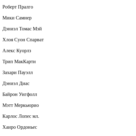
Роберт Пралго
Мики Самнер
Дэниэл Томас Мэй
Хлоя Суон Спарват
Алекс Куорлз
Трип МакКарти
Захари Пауэлл
Дэниэл Диас
Байрон Уигфолл
Мэтт Меркьюрио
Карлос Лопес мл.
Хаиро Ордоньес