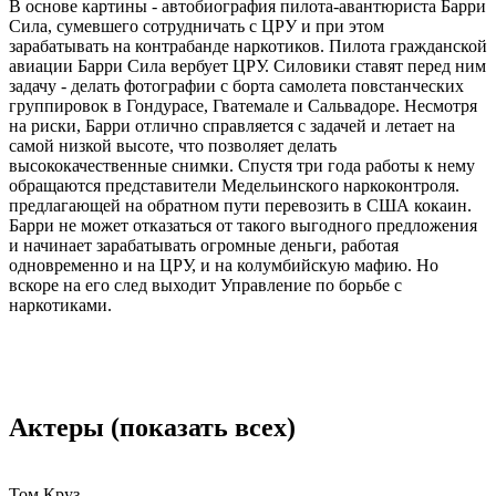
В основе картины - автобиография пилота-авантюриста Барри
Сила, сумевшего сотрудничать с ЦРУ и при этом
зарабатывать на контрабанде наркотиков. Пилота гражданской
авиации Барри Сила вербует ЦРУ. Силовики ставят перед ним
задачу - делать фотографии с борта самолета повстанческих
группировок в Гондурасе, Гватемале и Сальвадоре. Несмотря
на риски, Барри отлично справляется с задачей и летает на
самой низкой высоте, что позволяет делать
высококачественные снимки. Спустя три года работы к нему
обращаются представители Медельинского наркоконтроля.
предлагающей на обратном пути перевозить в США кокаин.
Барри не может отказаться от такого выгодного предложения
и начинает зарабатывать огромные деньги, работая
одновременно и на ЦРУ, и на колумбийскую мафию. Но
вскоре на его след выходит Управление по борьбе с
наркотиками.
Актеры
(показать всех)
Том Круз