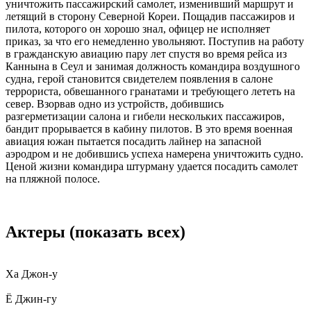
уничтожить пассажирский самолет, изменивший маршрут и
летящий в сторону Северной Кореи. Пощадив пассажиров и
пилота, которого он хорошо знал, офицер не исполняет
приказ, за что его немедленно увольняют. Поступив на работу
в гражданскую авиацию пару лет спустя во время рейса из
Каннына в Сеул и занимая должность командира воздушного
судна, герой становится свидетелем появления в салоне
террориста, обвешанного гранатами и требующего лететь на
север. Взорвав одно из устройств, добившись
разгерметизации салона и гибели нескольких пассажиров,
бандит прорывается в кабину пилотов. В это время военная
авиация южан пытается посадить лайнер на запасной
аэродром и не добившись успеха намерена уничтожить судно.
Ценой жизни командира штурману удается посадить самолет
на пляжной полосе.
Актеры
(показать всех)
Ха Джон-у
Ё Джин-гу