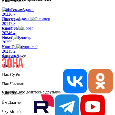
Ким Чхоль-юн
Хан Сон-чхон
2022
6.7
Проект «Адам»
Лим Сэ-ми
2014
7.3
Снайпер
Ким Сон-ён
2024
6.4
Побег
Ким Дон-ук
2025
5
Клинер
Чхве Гван-иль
2021
5.2
Форсаж 9
Ким Джон-су
Пак Чи-а
Пак Су-ён
Пак Чи-хван
Спасибо, что делитесь с друзьями
Хан Сон-хо
Ём Джи-ён
Чху Ын-гён