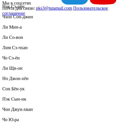
Мы в соцсетях
Пак Сэ-рён
Почта для связи:
pks3@tutamail.com
Пользовательское
соглашение
Чхон Сон-джин
Ли Мин-а
Ли Со-вон
Лим Сэ-чхан
Чо Сэ-ён
Ли Щи-он
Но Джон-хён
Сон Бён-ук
Пэк Сын-ик
Чон Джун-хван
Чо Ю-ра