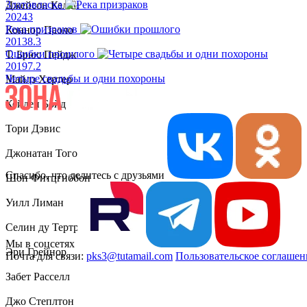
Златовласка
Джейсон Келли
2024
3
Река призраков
Коннор Паоло
2013
8.3
Ошибки прошлого
Т. Брюс Пейдж
2019
7.2
Четыре свадьбы и одни похороны
Майлз Хертер
Кейден Бойд
Тори Дэвис
Джонатан Того
Спасибо, что делитесь с друзьями
Шон Фитцгиббон
Уилл Лиман
Селин ду Тертре
Мы в соцсетях
Эри Грейнор
Почта для связи:
pks3@tutamail.com
Пользовательское соглашен
Забет Расселл
Джо Степлтон