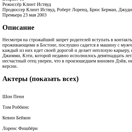
Режиссёр
Клинт Иствуд
Продюссер
Клинт Иствуд, Роберт Лоренц, Брюс Берман, Джуд
Премьера
23 мая 2003
Описание
Несмотря на строжайший запрет родителей вступать в контак
проживающими в Бостоне, послушно садится в машину с мужчи
каждый из них идет своей дорогой и делает неплохую карьеру, 
Джимми, Кэти, которой недавно исполнилось девятнадцать ле
несчастный отец уверен, что в произошедшем виновен Дэйв, н
версии.
Актеры
(показать всех)
Шон Пенн
Тим Роббинс
Кевин Бейкон
Лоренс Фишбёрн