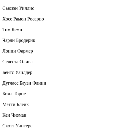
Сьюзэн Уиллис
Хосе Рамон Росарио
Том Кемп
Чарли Бродерик
Лонни Фармер
Селеста Олива
Бейтс Уайлдер
Дугласс Бауэн Флинн
Билл Торпе
Мэтти Блейк
Кен Чизман
Скотт Уинтерс