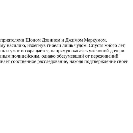
ре с приятелями Шоном Дэвином и Джимом Маркумом,
у насилию, избегнув гибели лишь чудом. Спустя много лет,
день и ужас возвращается, напрямую касаясь уже юной дочери
менным полицейским, однако обезумевший от переживаний
инает собственное расследование, находя подтверждение своей