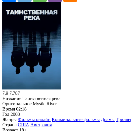
7.9
7.787
Название
Таинственная река
Оригинальное
Mystic River
Время
02:18
Год
2003
Жанры
Фильмы онлайн
Криминальные фильмы
Драмы
Трилле
Страна
США
Австралия
Возраст
18+