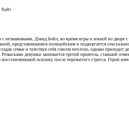
и Хойт
ты с незнакомыми, Дэвид Бойл, во время игры в хоккей во дво
ной, представившимся полицейским и подвергается сексуальном
создав семьи и чувствуя себя совсем неплохо, однако приходит 
т. Розысками девушки занимается третий приятель, ставший от
е восстановивший психику после пережитого стресса. Герой нач