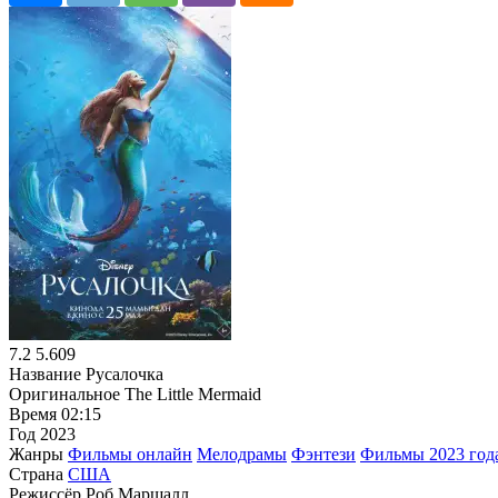
7.2
5.609
Название
Русалочка
Оригинальное
The Little Mermaid
Время
02:15
Год
2023
Жанры
Фильмы онлайн
Мелодрамы
Фэнтези
Фильмы 2023 год
Страна
США
Режиссёр
Роб Маршалл