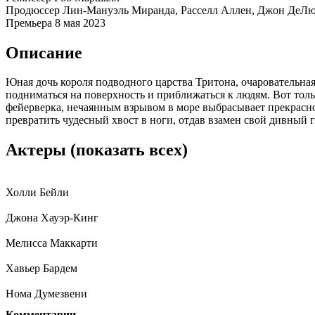
Продюссер
Лин-Мануэль Миранда, Расселл Аллен, Джон ДеЛюк
Премьера
8 мая 2023
Описание
Юная дочь короля подводного царства Тритона, очаровательна
подниматься на поверхность и приближаться к людям. Вот толь
фейерверка, нечаянным взрывом в море выбрасывает прекрасно
превратить чудесный хвост в ноги, отдав взамен свой дивный 
Актеры
(показать всех)
Холли Бейли
Джона Хауэр-Кинг
Мелисса Маккарти
Хавьер Бардем
Нома Думезвени
Комментарии