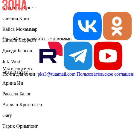
Каролина Конше
Сиенна Кинг
Кайса Мохаммар
Спасибо, что делитесь с друзьями
Натали Соррелл
Джоди Бенсон
Julz West
Мы в соцсетях
Shay Barclay
Почта для связи:
pks3@tutamail.com
Пользовательское соглашен
Арина Ии
Расселл Балог
Адриан Кристофер
Gary
Тарик Фримпонг