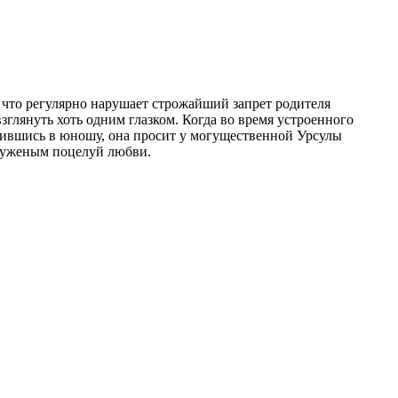
 что регулярно нарушает строжайший запрет родителя
зглянуть хоть одним глазком. Когда во время устроенного
юбившись в юношу, она просит у могущественной Урсулы
с суженым поцелуй любви.