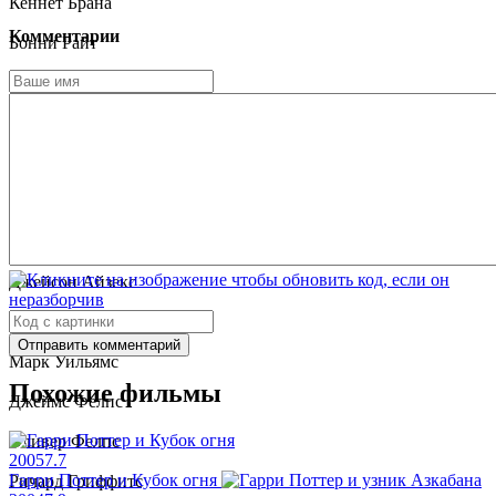
Кеннет Брана
Комментарии
Бонни Райт
Алан Рикман
Ричард Харрис
Мэгги Смит
Робби Колтрейн
Мэттью Льюис
Джейсон Айзекс
Джули Уолтерс
Отправить комментарий
Марк Уильямс
Похожие фильмы
Джеймс Фелпс
Оливер Фелпс
2005
7.7
Гарри Поттер и Кубок огня
Ричард Гриффитс