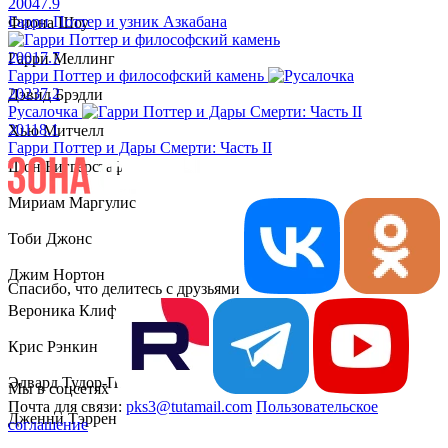
2004
7.9
Гарри Поттер и узник Азкабана
Фиона Шоу
2001
7.7
Гарри Меллинг
Гарри Поттер и философский камень
2023
7.2
Дэвид Брэдли
Русалочка
2011
8.1
Хью Митчелл
Гарри Поттер и Дары Смерти: Часть II
Шон Биггерстаф
Мириам Маргулис
Тоби Джонс
Джим Нортон
Спасибо, что делитесь с друзьями
Вероника Клиффорд
Крис Рэнкин
Эдвард Тудор-Поул
Мы в соцсетях
Почта для связи:
pks3@tutamail.com
Пользовательское
Дженни Тэррен
соглашение