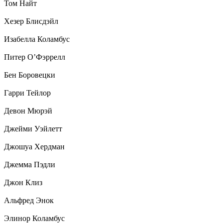
Том Найт
Хезер Блисдэйл
Изабелла Коламбус
Питер О’Фэррелл
Бен Боровецки
Гарри Тейлор
Девон Мюрэй
Джейми Уэйлетт
Джошуа Хердман
Джемма Пэдли
Джон Клиз
Альфред Энок
Элинор Коламбус