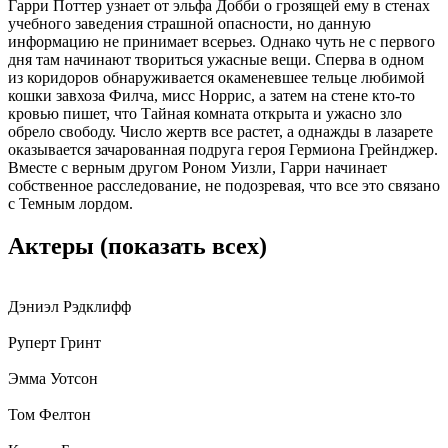
Гарри Поттер узнает от эльфа Добби о грозящей ему в стенах
учебного заведения страшной опасности, но данную
информацию не принимает всерьез. Однако чуть не с первого
дня там начинают твориться ужасные вещи. Сперва в одном
из коридоров обнаруживается окаменевшее тельце любимой
кошки завхоза Филча, мисс Норрис, а затем на стене кто-то
кровью пишет, что Тайная комната открыта и ужасно зло
обрело свободу. Число жертв все растет, а однажды в лазарете
оказывается зачарованная подруга героя Гермиона Грейнджер.
Вместе с верным другом Роном Уизли, Гарри начинает
собственное расследование, не подозревая, что все это связано
с Темным лордом.
Актеры
(показать всех)
Дэниэл Рэдклифф
Руперт Гринт
Эмма Уотсон
Том Фелтон