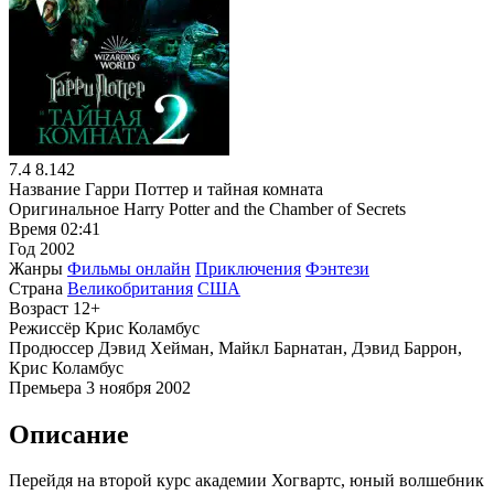
7.4
8.142
Название
Гарри Поттер и тайная комната
Оригинальное
Harry Potter and the Chamber of Secrets
Время
02:41
Год
2002
Жанры
Фильмы онлайн
Приключения
Фэнтези
Страна
Великобритания
США
Возраст
12+
Режиссёр
Крис Коламбус
Продюссер
Дэвид Хейман, Майкл Барнатан, Дэвид Баррон,
Крис Коламбус
Премьера
3 ноября 2002
Описание
Перейдя на второй курс академии Хогвартс, юный волшебник