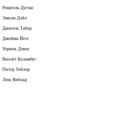
Рошелль Дуглас
Эмили Дэйл
Даниэль Табор
Джейми Йетс
Уорвик Дэвис
Виолет Коламбус
Питер Тейлор
Люк Янблад