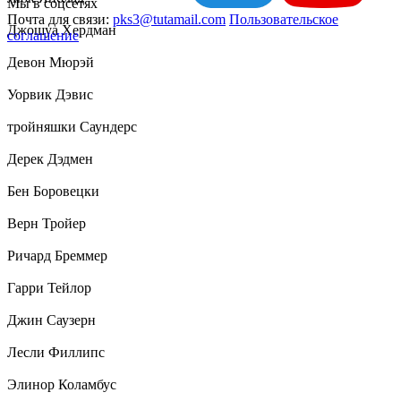
Мы в соцсетях
Почта для связи:
pks3@tutamail.com
Пользовательское
Джошуа Хердман
соглашение
Девон Мюрэй
Уорвик Дэвис
тройняшки Саундерс
Дерек Дэдмен
Бен Боровецки
Верн Тройер
Ричард Бреммер
Гарри Тейлор
Джин Саузерн
Лесли Филлипс
Элинор Коламбус