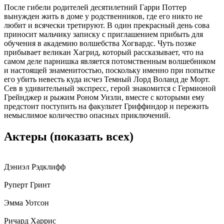
После гибели родителей десятилетний Гарри Поттер
вынужден жить в доме у родственников, где его никто не
любит и всячески третируют. В один прекрасный день сова
приносит мальчику записку с приглашением прибыть для
обучения в академию волшебства Хогвардс. Чуть позже
прибывает великан Хагрид, который рассказывает, что на
самом деле парнишка является потомственным волшебником
и настоящей знаменитостью, поскольку именно при попытке
его убить невесть куда исчез Темный Лорд Воланд де Морт.
Сев в удивительный экспресс, герой знакомится с Гермионой
Грейнджер и рыжим Роном Уизли, вместе с которыми ему
предстоит поступить на факультет Гриффиндор и пережить
немыслимое количество опасных приключений.
Актеры
(показать всех)
Дэниэл Рэдклифф
Руперт Гринт
Эмма Уотсон
Ричард Харрис