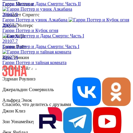
Гарри Поттер и Дары Смерти: Часть II
Гарри Меллинг
2004
7.9
Элизабет Сприггс
Гарри Поттер и узник Азкабана
2005
7.7
Джули Уолтерс
Гарри Поттер и Кубок огня
Джон Хёрт
2010
7.7
Гарри Поттер и Дары Смерти: Часть I
Бонни Райт
2002
7.4
Крис Рэнкин
Гарри Поттер и тайная комната
Джейми Уэйлетт
Эдриан Роулинз
Джеральдин Сомервилль
Альфред Энок
Спасибо, что делитесь с друзьями
Джон Клиз
Зои Уонамейкер
Люк Янблад