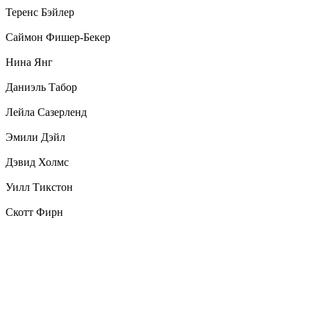
Теренс Бэйлер
Саймон Фишер-Бекер
Нина Янг
Даниэль Табор
Лейла Сазерленд
Эмили Дэйл
Дэвид Холмс
Уилл Тикстон
Скотт Фирн