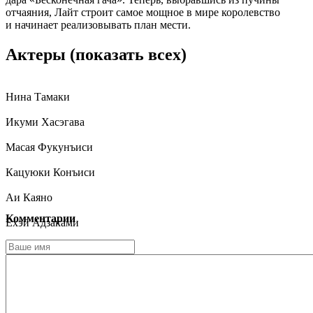
отчаяния, Лайт строит самое мощное в мире королевство
и начинает реализовывать план мести.
Актеры
(показать всех)
Нина Тамаки
Икуми Хасэгава
Масая Фукунъиси
Кацуюки Конъиси
Аи Каяно
Комментарии
Ёхэй Адзаками
Даисукэ Оно
Сиори Идзава
Юрика Кубо