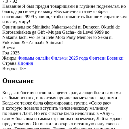
7.0
7.92
Название
Я был предан товарищами в глубине подземелья, но
благодаря своему навыку «Бесконечная гача» я обрёл
союзников 9999 уровня, чтобы отомстить бывшим соратникам
и всему миру!
Оригинальное
Shinjiteita Nakama-tachi ni Dungeon Okuchi de
Korosarekaketa ga Gift «Mugen Gacha» de Level 9999 no
Nakama-tachi wo Te ni Irete Moto Party Member to Sekai ni
Fukushuu & «Zamaa!» Shimasu!
Время
Год
2025
Жанры
Фильмы онлайн
Фильмы 2025 года
Фэнтези
Боевики
Страна
Япония
Возраст
18+
Описание
Когда-то богиня сотворила девять рас, а люди были самыми
слабыми из них, и поэтому прочие насмехались над ними.
Когда-то также была сформирована группа «Союз рас»,
в которую повезло вступить человеческому мальчику
по имени Лайт. Но его счастье было недолгим: в «Аду»,
самом большом и самом страшном подземелье, Лайта ждало
предательство. Он выжил и открыл истинную силу своего
дара «Бесконечная гача». Теперь, выбравшись из пучины