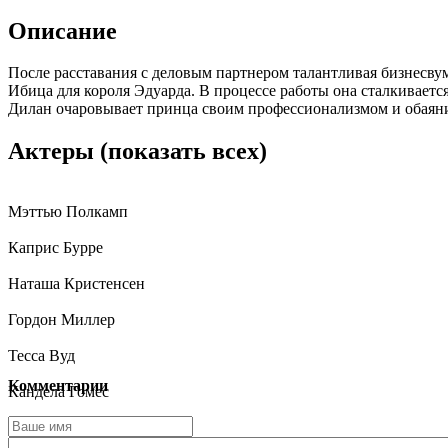
Описание
После расставания с деловым партнером талантливая бизнесву
Ибица для короля Эдуарда. В процессе работы она сталкиваетс
Дилан очаровывает принца своим профессионализмом и обаяни
Актеры
(показать всех)
Мэттью Полкамп
Каприс Бурре
Наташа Кристенсен
Гордон Миллер
Тесса Вуд
Комментарии
Кандела Гомес
Грэм Притц-Беннетт