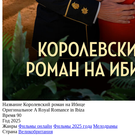
Название
Королевский роман на Ибице
Оригинальное
A Royal Romance in Ibiza
Время
90
Год
2025
Жанры
Фильмы онлайн
Фильмы 2025 года
Мелодрамы
Страна
Великобритания