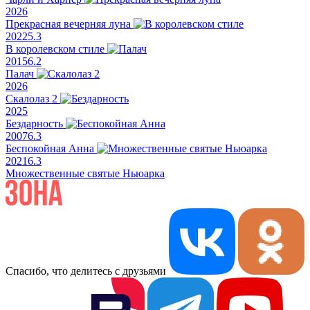
2026
Прекрасная вечерняя луна
2022
5.3
В королевском стиле
2015
6.2
Палач
2026
Скалолаз 2
2025
Бездарность
2007
6.3
Беспокойная Анна
2021
6.3
Множественные святые Ньюарка
Спасибо, что делитесь с друзьями