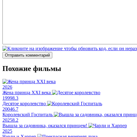
Чиро Де Люка
Оливия Гаецки
Отправить комментарий
Похожие фильмы
2026
Жена принца XXI века
1999
8.3
Десятое королевство
2004
6.7
Королевский Госпиталь
2025
8.2
Вышла за садовника, оказался принцем!
2025
Чарли и Харпер