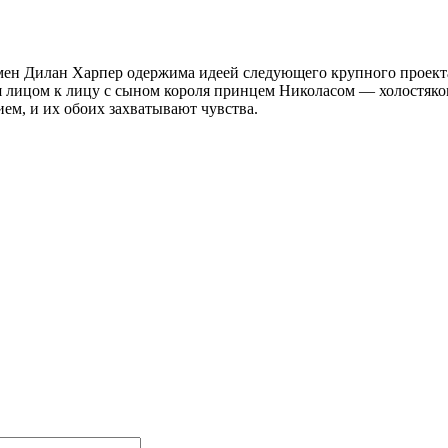
мен Дилан Харпер одержима идеей следующего крупного проекта
я лицом к лицу с сыном короля принцем Николасом — холостяком
ем, и их обоих захватывают чувства.