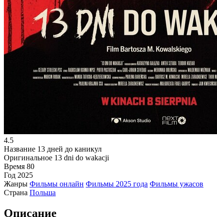
4.5
Название
13 дней до каникул
Оригинальное
13 dni do wakacji
Время
80
Год
2025
Жанры
Фильмы онлайн
Фильмы 2025 года
Фильмы ужасов
Страна
Польша
Описание