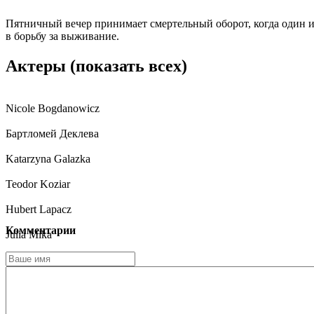
Пятничный вечер принимает смертельный оборот, когда один из
в борьбу за выживание.
Актеры
(показать всех)
Nicole Bogdanowicz
Бартломей Деклева
Katarzyna Galazka
Teodor Koziar
Hubert Lapacz
Комментарии
Julia Mika
Borys Otawa
Olga Rayska
Antoni Sztaba