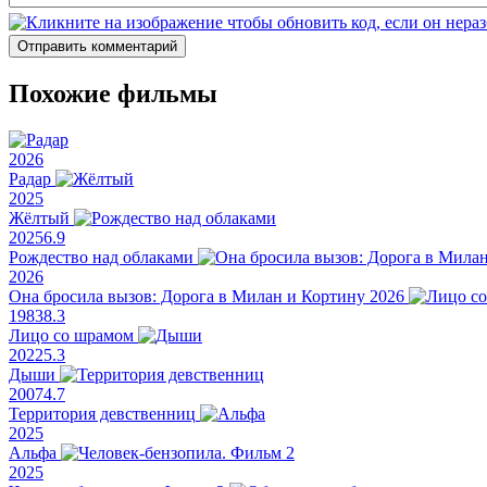
Отправить комментарий
Похожие фильмы
2026
Радар
2025
Жёлтый
2025
6.9
Рождество над облаками
2026
Она бросила вызов: Дорога в Милан и Кортину 2026
1983
8.3
Лицо со шрамом
2022
5.3
Дыши
2007
4.7
Территория девственниц
2025
Альфа
2025