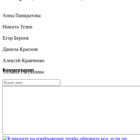
Анна Панкратова
Никита Тезин
Егор Бероев
Данила Краснов
Алексей Кравченко
Комментарии
Татьяна Рассказова
Ольга Бешуля
Ольга Приходько
Роман Серёгин