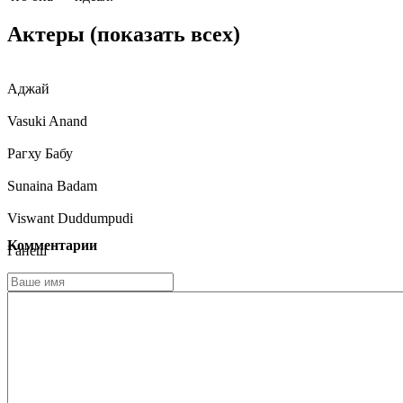
Актеры
(показать всех)
Аджай
Vasuki Anand
Рагху Бабу
Sunaina Badam
Viswant Duddumpudi
Комментарии
Ганеш
Абхинав Гоматам
Raghu Karumanchi
Naresh Vijaya Krishna
Rupa Lakshmi