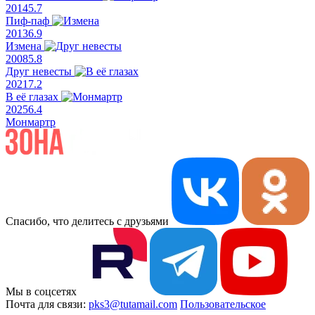
2014
5.7
Пиф-паф
2013
6.9
Измена
2008
5.8
Друг невесты
2021
7.2
В её глазах
2025
6.4
Монмартр
Спасибо, что делитесь с друзьями
Мы в соцсетях
Почта для связи:
pks3@tutamail.com
Пользовательское