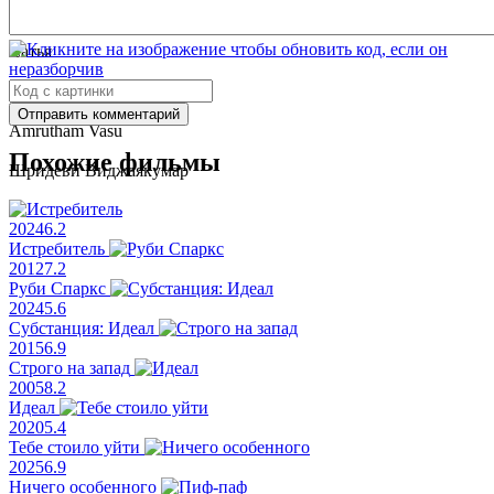
Нара Рохит
Сатья
Вирти Вагхани
Отправить комментарий
Amrutham Vasu
Похожие фильмы
Шридеви Виджаякумар
2024
6.2
Истребитель
2012
7.2
Руби Спаркс
2024
5.6
Субстанция: Идеал
2015
6.9
Строго на запад
2005
8.2
Идеал
2020
5.4
Тебе стоило уйти
2025
6.9
Ничего особенного