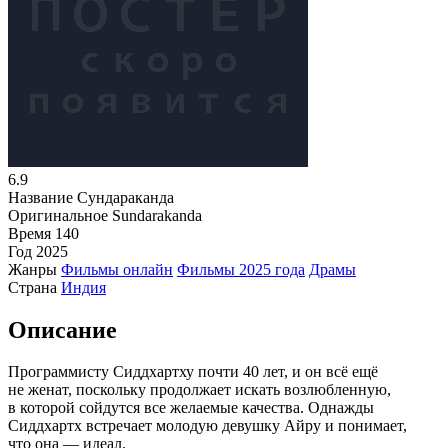
6.9
Название
Сундараканда
Оригинальное
Sundarakanda
Время
140
Год
2025
Жанры
Фильмы онлайн
Фильмы 2025 года
Драмы
Страна
Индия
Описание
Программисту Сиддхартху почти 40 лет, и он всё ещё
не женат, поскольку продолжает искать возлюбленную,
в которой сойдутся все желаемые качества. Однажды
Сиддхартх встречает молодую девушку Айру и понимает,
что она — идеал.