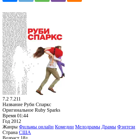
7.2
7.211
Название
Руби Спаркс
Оригинальное
Ruby Sparks
Время
01:44
Год
2012
Жанры
Фильмы онлайн
Комедии
Мелодрамы
Драмы
Фэнтези
Страна
США
Возраст
18+