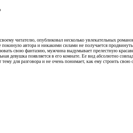
ф
воему читателю, опубликовал несколько увлекательных романов
 покинуло автора и никакими силами не получается продвинутьс
овать свою фантазию, мужчина выдумывает прелестную красавиц
ьная девушка появляется в его комнате. Ее вид абсолютно совпа
 тему для разговора и не очень понимает, как ему строить свою