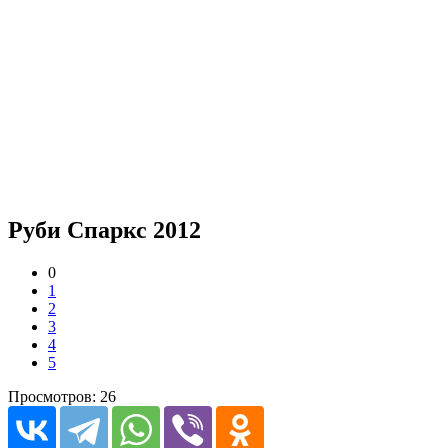
Руби Спаркс 2012
0
1
2
3
4
5
Просмотров: 26