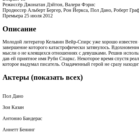
Режиссёр
Джонатан Дэйтон, Валери Фэрис
Продюссер
Альберт Бергер, Рон Йеркса, Пол Дано, Роберт Гра
Премьера
25 июля 2012
Описание
Молодой литератор Кельвин Вейр-Спирс уже хорошо известен с
завершение которого катастрофически затянулось. Вдохновение
мысли о не клеящихся отношениях с девушками. Решив использ
дав ей приятное имя Руби Спаркс. Некоторое время спустя реал
которое выдумал писатель. Озадаченный герой не сразу находит
Актеры
(показать всех)
Пол Дано
Зои Казан
Антонио Бандерас
Аннетт Бенинг