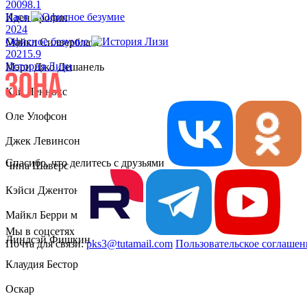
2009
8.1
Касл
Иден Бролин
2024
Офисное безумие
Майкл Силверблатт
2021
5.9
История Лизи
Мэри Джо Дешанель
Кай Леннокс
Оле Улофсон
Джек Левинсон
Спасибо, что делитесь с друзьями
Чина Шаверс
Кэйси Джентон
Майкл Берри мл.
Мы в соцсетях
Линдсэй Фишкин
Почта для связи:
pks3@tutamail.com
Пользовательское соглашен
Клаудия Бестор
Оскар