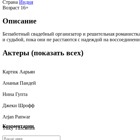
Страна
Индия
Возраст
16+
Описание
Беззаботный свадебный организатор и решительная романист
и судьбой, пока они не расстаются с надеждой на воссоединени
Актеры
(показать всех)
Картик Аарьян
Ананья Пандей
Нина Гупта
Джеки Шрофф
Arjan Panwar
Комментарии
Тику Талсания
Чандни Бхабхда