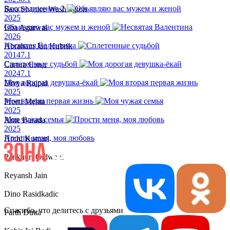
Воссоединение 2
Sara Shanice Washington
2025
Объявляю вас мужем и женой
Isha Agarwal
2026
Несвятая Валентина
Abraham Jan Hubrik
2014
7.1
Сплетенные судьбой
Сапна Сэнд
2024
7.1
Моя дорогая девушка-ёкай
Divya Rajpal
2025
Моя вторая первая жизнь
Preeti Mehta
2025
Моя чужая семья
Ante Barada
2025
Прости меня, моя любовь
Archi Kumari
Pankhuri Gidwani
Reyansh Jain
Dino Rasidkadic
Спасибо, что делитесь с друзьями
Parth Dutta