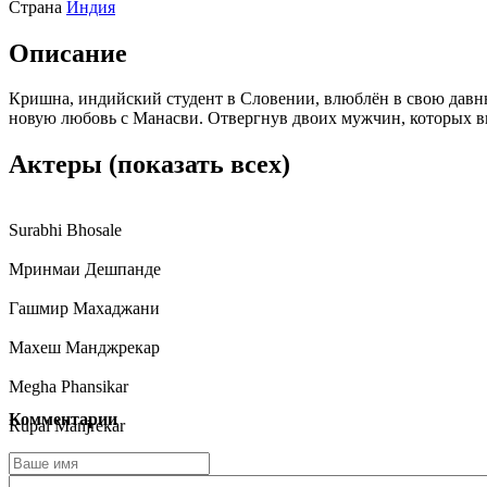
Страна
Индия
Описание
Кришна, индийский студент в Словении, влюблён в свою давн
новую любовь с Манасви. Отвергнув двоих мужчин, которых в
Актеры
(показать всех)
Surabhi Bhosale
Мринмаи Дешпанде
Гашмир Махаджани
Махеш Манджрекар
Megha Phansikar
Комментарии
Rupal Manjrekar
Sandeep Pathak