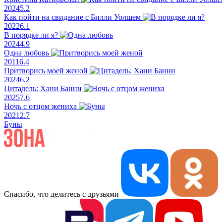
2024
5.2
Как пойти на свидание с Билли Уолшем
2022
6.1
В порядке ли я?
2024
4.9
Одна любовь
2011
6.4
Притворись моей женой
2024
6.2
Цитадель: Хани Банни
2025
7.6
Ночь с отцом жениха
2021
2.7
Буны
Спасибо, что делитесь с друзьями