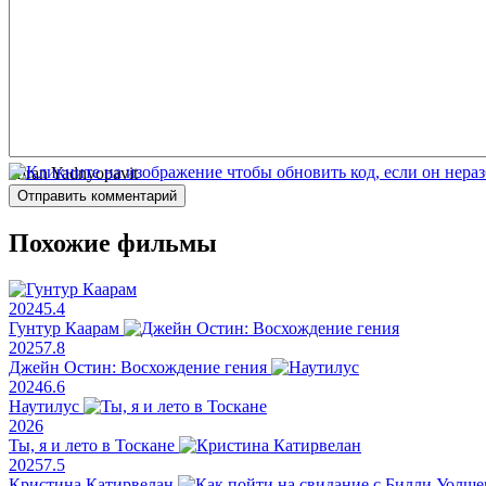
Siddhant
Sandesh Upashyam
Джайвант Вадкер
Aroh Welankar
Kiran Yadnyopavit
Отправить комментарий
Похожие фильмы
2024
5.4
Гунтур Каарам
2025
7.8
Джейн Остин: Восхождение гения
2024
6.6
Наутилус
2026
Ты, я и лето в Тоскане
2025
7.5
Кристина Катирвелан