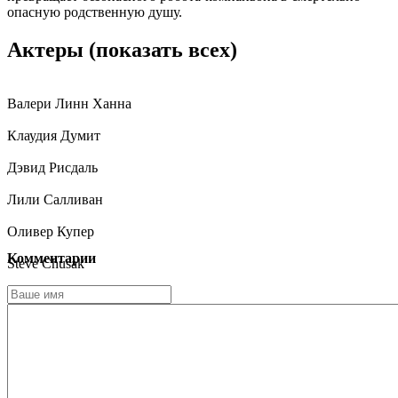
опасную родственную душу.
Актеры
(показать всех)
Валери Линн Ханна
Клаудия Думит
Дэвид Рисдаль
Лили Салливан
Оливер Купер
Комментарии
Steve Chusak
Изабель Бонфрер
Оушен Перрет
Ханна Мэй Брэйди
Эмма Рамос