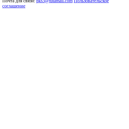
Почта для связи:
pks3@tutamail.com
Пользовательское
соглашение