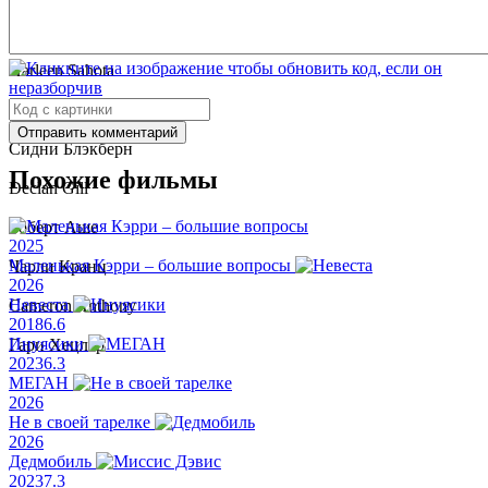
Jon Tarcy
Harleen Sahota
Nicholas Lane
Отправить комментарий
Сидни Блэкберн
Похожие фильмы
Declan Gill
Роберт Аше
2025
Маленькая Кэрри – большие вопросы
Чарли Кранц
2026
Невеста
Cameron Anthony
2018
6.6
Инуясики
Гари Хецлер
2023
6.3
МЕГАН
2026
Не в своей тарелке
2026
Дедмобиль
2023
7.3