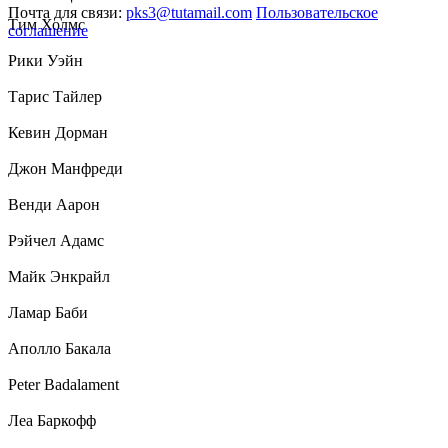
Почта для связи:
pks3@tutamail.com
Пользовательское
Тим Холмс
соглашение
Рики Уэйн
Тарис Тайлер
Кевин Дорман
Джон Манфреди
Венди Аарон
Рэйчел Адамс
Майк Энкрайл
Ламар Баби
Аполло Бакала
Peter Badalament
Леа Баркофф