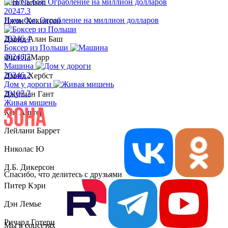
Tom Carlson
2024
7.3
Ночь боя: Ограбление на миллион долларов
Джон Хокинсон
2024
6.4
Дэвид Алан Баш
Боксер из Польши
2024
6.7
Фил ЛаМарр
Машина
2024
6.2
Дэвид Хербст
Дом у дороги
2010
7.7
Джулиан Гант
Живая мишень
Кен Альтер
Лейлани Баррет
Николас Ю
Д.Б. Дикерсон
Спасибо, что делитесь с друзьями
Питер Кэри
Дэн Лемье
Ричард Готери
Мы в соцсетях