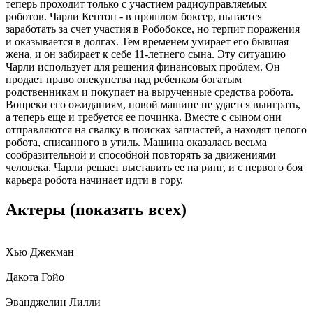
теперь проходит только с участием радиоуправляемых
роботов. Чарли Кентон - в прошлом боксер, пытается
заработать за счет участия в Робобоксе, но терпит поражения
и оказывается в долгах. Тем временем умирает его бывшая
жена, и он забирает к себе 11-летнего сына. Эту ситуацию
Чарли использует для решения финансовых проблем. Он
продает право опекунства над ребенком богатым
родственникам и покупает на вырученные средства робота.
Вопреки его ожиданиям, новой машине не удается выиграть,
а теперь еще и требуется ее починка. Вместе с сыном они
отправляются на свалку в поисках запчастей, а находят целого
робота, списанного в утиль. Машина оказалась весьма
сообразительной и способной повторять за движениями
человека. Чарли решает выставить ее на ринг, и с первого боя
карьера робота начинает идти в гору.
Актеры
(показать всех)
Хью Джекман
Дакота Гойо
Эванджелин Лилли