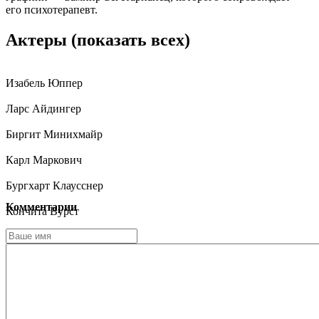
его психотерапевт.
Актеры
(показать всех)
Изабель Юппер
Ларс Айдингер
Биргит Минихмайр
Карл Маркович
Бургхарт Клаусснер
Комментарии
Кончита Вурст
Кристина Урспрух
Томас Шуберт
Ноа Сааведра
Йоханнес Зильбершнайдер