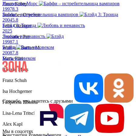
Инспектор Морс
Лино Гайер
1997
8.3
Баффи – истребительница вампиров
Элизабет Огустен
2004
5.8
Блэйд 3: Троица
Felix Oitzinger
2025
Любовь и ненависть
Элизабет Рат
1998
7.1
Блэйд
Waltraud Barton M.
2008
7.8
Быть человеком
Maria Fliri
Rosalie Maes
Franz Schuh
Isa Hochgerner
Спасибо, что делитесь с друзьями
Габриэла Шмоль
Lisa-Lena Tritscher
Alex Kapl
Мы в соцсетях
Константин Роммельфанген