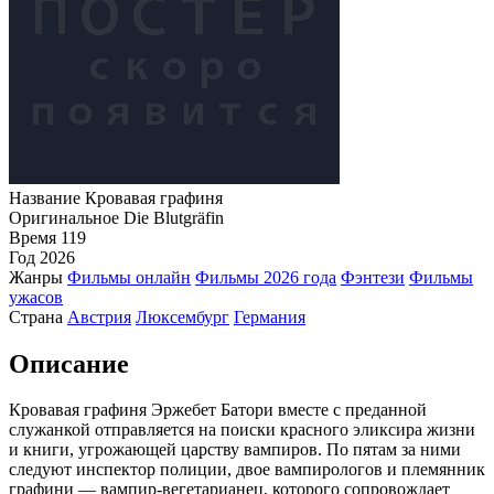
Название
Кровавая графиня
Оригинальное
Die Blutgräfin
Время
119
Год
2026
Жанры
Фильмы онлайн
Фильмы 2026 года
Фэнтези
Фильмы
ужасов
Страна
Австрия
Люксембург
Германия
Описание
Кровавая графиня Эржебет Батори вместе с преданной
служанкой отправляется на поиски красного эликсира жизни
и книги, угрожающей царству вампиров. По пятам за ними
следуют инспектор полиции, двое вампирологов и племянник
графини — вампир-вегетарианец, которого сопровождает