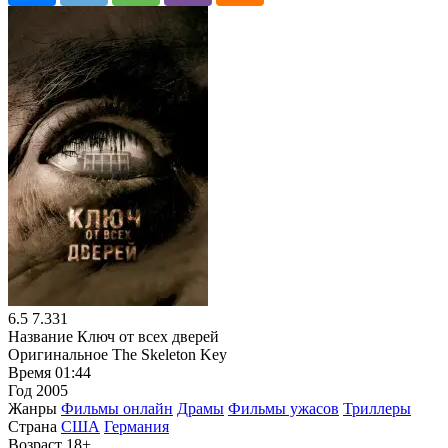
6.5
7.331
Название
Ключ от всех дверей
Оригинальное
The Skeleton Key
Время
01:44
Год
2005
Жанры
Фильмы онлайн
Драмы
Фильмы ужасов
Триллеры
Страна
США
Германия
Возраст
18+