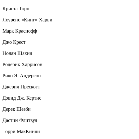
Криста Торн
Лоуренс «Кинг» Харви
Марк Краснофф
Джо Крест
Нолан Шахид
Родерик Харрисон
Рико Э. Андерсон
Джерил Прескотт
Дэвид Дж. Кертис
Дерек Шезби
Дастин Флитвуд
Торри МакКинли