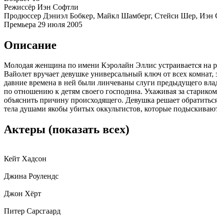
Режиссёр
Иэн Софтли
Продюссер
Дэниэл Бобкер, Майкл Шамберг, Стейси Шер, Иэн
Премьера
29 июля 2005
Описание
Молодая женщина по имени Кэролайн Эллис устраивается на р
Вайолет вручает девушке универсальный ключ от всех комнат, з
давние времена в ней были линчеваны слуги предыдущего вла
по отношению к детям своего господина. Ухаживая за стариком
объяснить причину происходящего. Девушка решает обратиться 
тела душами якобы убитых оккультистов, которые подыскивают
Актеры
(показать всех)
Кейт Хадсон
Джина Роулендс
Джон Хёрт
Питер Сарсгаард