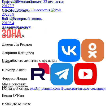
Культ
Тиффани Хелланд
2017
7.7
Лемони Сникет: 33 несчастья
Стэффорд Эйджи
2023
5.9
Рой
Кит Фрэзиер
2019
6.4
Холодный звонок
Джордж Харпер
Руди Регаладо
Джеми Ли Редмон
Лакриши Кайндред
Спасибо, что делитесь с друзьями
Саба
Шамарр Аллен
Форрест Лэндис
Мы в соцсетях
Брайан Рупперт
Почта для связи:
pks3@tutamail.com
Пользовательское соглашен
Кевин О’Нил
Исаак Де Банколе