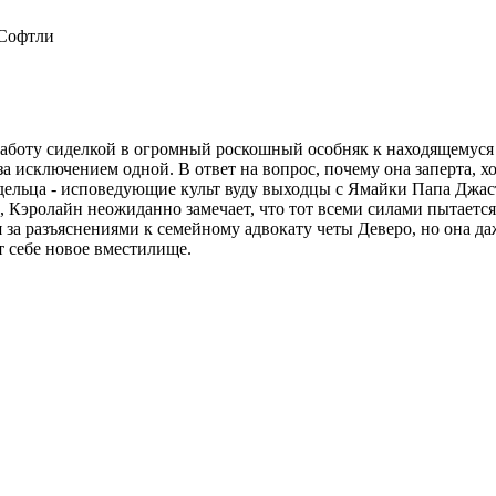
 Софтли
аботу сиделкой в огромный роскошный особняк к находящемуся
а исключением одной. В ответ на вопрос, почему она заперта, хо
дельца - исповедующие культ вуду выходцы с Ямайки Папа Джас
, Кэролайн неожиданно замечает, что тот всеми силами пытается
за разъяснениями к семейному адвокату четы Деверо, но она даж
 себе новое вместилище.