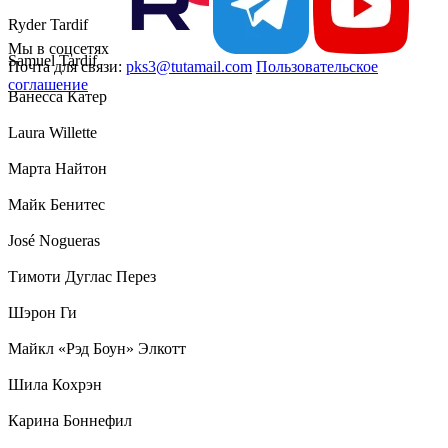
Ryder Tardif
Мы в соцсетях
Samuel Tardif
Почта для связи:
pks3@tutamail.com
Пользовательское
соглашение
Ванесса Катер
Laura Willette
Марта Найтон
Майк Бенитес
José Nogueras
Тимоти Дуглас Перез
Шэрон Ги
Майкл «Рэд Боун» Элкотт
Шила Кохрэн
Карина Боннефил