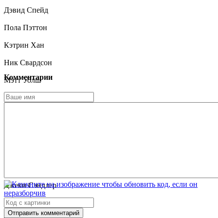
Дэвид Спейд
Пола Пэттон
Кэтрин Хан
Ник Свардсон
Комментарии
Мэтт Уолш
Рене Тейлор
Шон Эстин
Наташа Леджеро
Луис Гусман
Кэтрин Белл
Джеки Сэндлер
Майкл Чиклис
Отправить комментарий