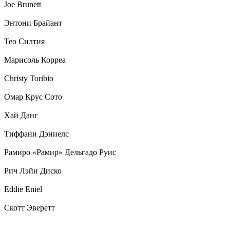
Joe Brunett
Энтони Брайант
Тео Силтия
Марисоль Корреа
Christy Toribio
Омар Крус Сото
Хай Данг
Тиффани Дэниелс
Рамиро «Рамир» Дельгадо Руис
Рич Лэйн Диско
Eddie Eniel
Скотт Эверетт