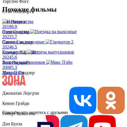
Торстен Фогс
Похожие фильмы
Стэн Эллсворт
Дэн Патрик
2018
6.9
Ночные игры
Сэди Сэндлер
2022
5.7
Поездка на выходные
Санни Сэндлер
2024
6.5
Гладиатор 2
Ксандер Парадайз
2024
5.6
Встреча выпускников
Закк Парадайз
2008
5.3
Макс Пэйн
Джаред Сэндлер
Крис Титон
Джонатан Лоугрэн
Кевин Грэйди
Спасибо, что делитесь с друзьями
Роберт Шмигель
Дэн Булла