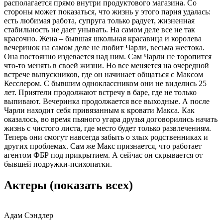
располагается прямо внутри продуктового магазина. Со
стороны может показаться, что жизнь у этого парня удалась:
есть любимая работа, супруга только радует, жизненная
стабильность не дает унывать. На самом деле все не так
красочно. Жена – бывшая школьная красавица и королева
вечеринок на самом деле не любит Чарли, весьма жестока.
Она постоянно издевается над ним. Сам Чарли не торопится
что-то менять в своей жизни. Но все меняется на очередной
встрече выпускников, где он начинает общаться с Максом
Кесслером. С бывшим одноклассником они не виделись 25
лет. Приятели продолжают встречу в баре, где не только
выпивают. Вечеринка продолжается все выходные. А после
Чарли находит себя привязанным к кровати Макса. Как
оказалось, во время пьяного угара друзья договорились начать
жизнь с чистого листа, где место будет только развлечениям.
Теперь они смогут навсегда забыть о злых родственниках и
других проблемах. Сам же Макс признается, что работает
агентом ФБР под прикрытием. А сейчас он скрывается от
бывшей подружки-психопатки.
Актеры
(показать всех)
Адам Сэндлер