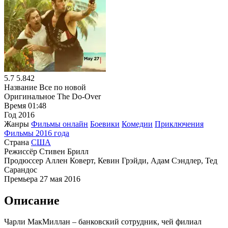
5.7
5.842
Название
Все по новой
Оригинальное
The Do-Over
Время
01:48
Год
2016
Жанры
Фильмы онлайн
Боевики
Комедии
Приключения
Фильмы 2016 года
Страна
США
Режиссёр
Стивен Брилл
Продюссер
Аллен Коверт, Кевин Грэйди, Адам Сэндлер, Тед
Сарандос
Премьера
27 мая 2016
Описание
Чарли МакМиллан – банковский сотрудник, чей филиал