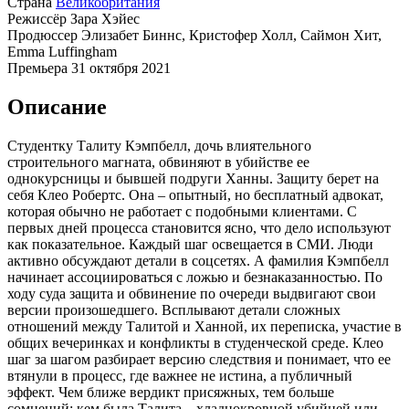
Страна
Великобритания
Режиссёр
Зара Хэйес
Продюссер
Элизабет Биннс, Кристофер Холл, Саймон Хит,
Emma Luffingham
Премьера
31 октября 2021
Описание
Студентку Талиту Кэмпбелл, дочь влиятельного
строительного магната, обвиняют в убийстве ее
однокурсницы и бывшей подруги Ханны. Защиту берет на
себя Клео Робертс. Она – опытный, но бесплатный адвокат,
которая обычно не работает с подобными клиентами. С
первых дней процесса становится ясно, что дело используют
как показательное. Каждый шаг освещается в СМИ. Люди
активно обсуждают детали в соцсетях. А фамилия Кэмпбелл
начинает ассоциироваться с ложью и безнаказанностью. По
ходу суда защита и обвинение по очереди выдвигают свои
версии произошедшего. Всплывают детали сложных
отношений между Талитой и Ханной, их переписка, участие в
общих вечеринках и конфликты в студенческой среде. Клео
шаг за шагом разбирает версию следствия и понимает, что ее
втянули в процесс, где важнее не истина, а публичный
эффект. Чем ближе вердикт присяжных, тем больше
сомнений: кем была Талита – хладнокровной убийцей или