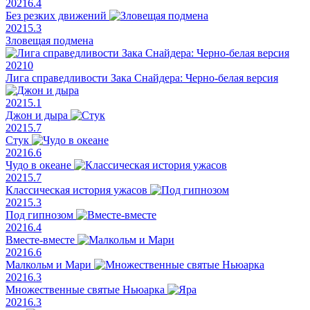
2021
6.4
Без резких движений
2021
5.3
Зловещая подмена
2021
0
Лига справедливости Зака Снайдера: Черно-белая версия
2021
5.1
Джон и дыра
2021
5.7
Стук
2021
6.6
Чудо в океане
2021
5.7
Классическая история ужасов
2021
5.3
Под гипнозом
2021
6.4
Вместе-вместе
2021
6.6
Малкольм и Мари
2021
6.3
Множественные святые Ньюарка
2021
6.3