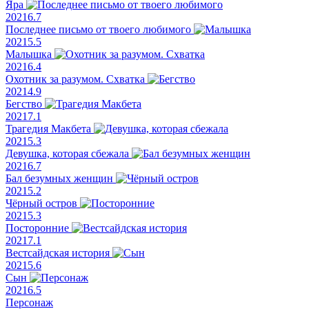
Яра
2021
6.7
Последнее письмо от твоего любимого
2021
5.5
Малышка
2021
6.4
Охотник за разумом. Схватка
2021
4.9
Бегство
2021
7.1
Трагедия Макбета
2021
5.3
Девушка, которая сбежала
2021
6.7
Бал безумных женщин
2021
5.2
Чёрный остров
2021
5.3
Посторонние
2021
7.1
Вестсайдская история
2021
5.6
Сын
2021
6.5
Персонаж