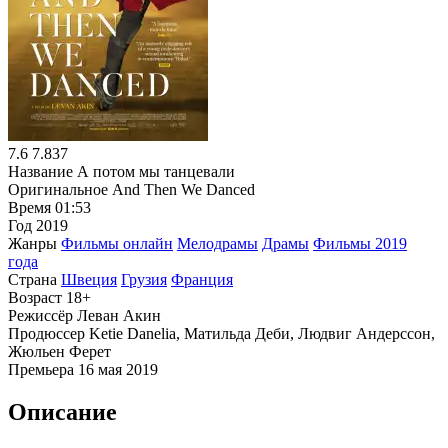
7.6
7.837
Название
А потом мы танцевали
Оригинальное
And Then We Danced
Время
01:53
Год
2019
Жанры
Фильмы онлайн
Мелодрамы
Драмы
Фильмы 2019
года
Страна
Швеция
Грузия
Франция
Возраст
18+
Режиссёр
Леван Акин
Продюссер
Ketie Danelia, Матильда Деби, Людвиг Андерссон,
Жюльен Ферет
Премьера
16 мая 2019
Описание