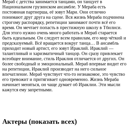
Мераб с детства занимается танцами, он танцует в
Национальном грузинском ансамбле. У Мераба есть
постоянная партнерша, её зовут Мари. Они отлично
понимают друг друга на сцене. Вся жизнь Мераба подчинена
строгому распорядку, репетиции занимают почти всё его
время. Он мечтает попасть в престижную школу в Тбилиси.
Для этого нужно очень много работать и Мераб старается
быть идеальным. Он следует всем правилам, его мир чёткий и
предсказуемый. Всё вращается вокруг танца… В ансамбль
приходит новый артист, его зовут Ираклий. Ираклий —
талантливый и харизматичный танцор. Он сразу привлекает
всеобщее внимание, стиль Ираклия отличается от других. Он
более свободный и эмоциональный. Мераб впервые видит его
на репетиции, Ираклий производит на него сильное
впечатление. Мераб чувствует что-то незнакомое, это чувство
его тревожит и притягивает одновременно. Жизнь Мераба
начинает меняться, он чаще думает об Ираклии. Эти мысли
кажутся ему запретными.
Актеры
(показать всех)