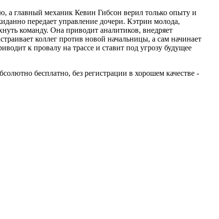
, а главный механик Кевин Гибсон верил только опыту и
жиданно передает управление дочери. Кэтрин молода,
хнуть команду. Она приводит аналитиков, внедряет
страивает коллег против новой начальницы, а сам начинает
иводит к провалу на трассе и ставит под угрозу будущее
абсолютно бесплатно, без регистрации в хорошем качестве -