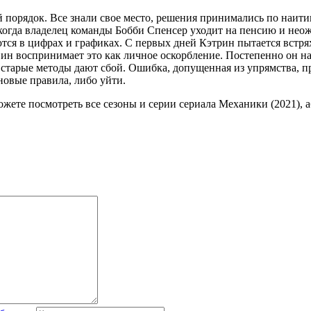
орядок. Все знали свое место, решения принимались по наитию
 когда владелец команды Бобби Спенсер уходит на пенсию и нео
тся в цифрах и графиках. С первых дней Кэтрин пытается встря
ин воспринимает это как личное оскорбление. Постепенно он на
о старые методы дают сбой. Ошибка, допущенная из упрямства, пр
новые правила, либо уйти.
можете посмотреть все сезоны и серии сериала Механики (2021), 