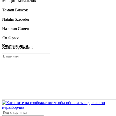
Марцин Ковальчик
Томаш Влосок
Natalia Szroeder
Наталия Сивец
Ян Фрыч
Комментарии
Адам Воронович
Адам Бобик
Петр Рогуцкий
Януш Хабёр
Юзеф Павловский