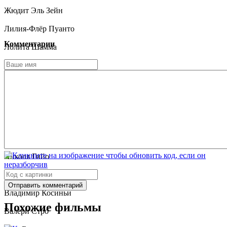
Жюдит Эль Зейн
Лилия-Флёр Пуанто
Комментарии
Лолита Шамма
Анн Луаре
Ксавье Мали
Филипп Огуз
Жером Даран
Ивет Пети
Николя Гийо
Анна Коттис
Отправить комментарий
Владимир Косиньи
Похожие фильмы
Валери Стро