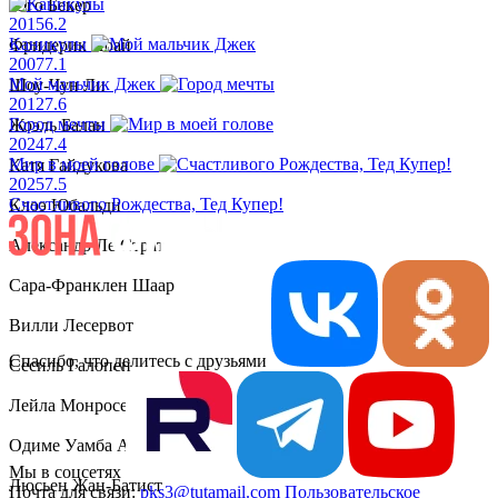
Юго Бекер
2015
6.2
Каникулы
Фридерик Ноай
2007
7.1
Мой мальчик Джек
Шоу-Чун Ли
2012
7.6
Город мечты
Жоэль Балан
2024
7.4
Мир в моей голове
Катя Гайдукова
2025
7.5
Счастливого Рождества, Тед Купер!
Клоэ Юбальди
Александр Ле Страт
Сара-Франклен Шаар
Вилли Лесервот
Спасибо, что делитесь с друзьями
Сесиль Галопен
Лейла Монросе
Одиме Уамба Авола
Мы в соцсетях
Люсьен Жан-Батист
Почта для связи:
pks3@tutamail.com
Пользовательское