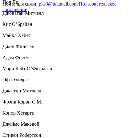
Пол Ли
Почта для связи:
pks3@tutamail.com
Пользовательское
соглашение
Джонатан Митчелл
Кит О’Брайэн
Майкл Хэйес
Джон Финеган
Адам Фергус
Мэри Кейт О’Флэнаган
Офо Ухияра
Джастин Митчелл
Фрэнк Корри С.М.
Конор Хегарти
Джеймс Макэвой
Стивен Робертсон