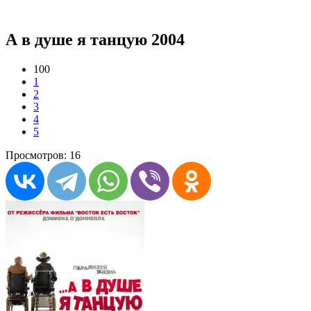
А в душе я танцую 2004
100
1
2
3
4
5
Просмотров: 16