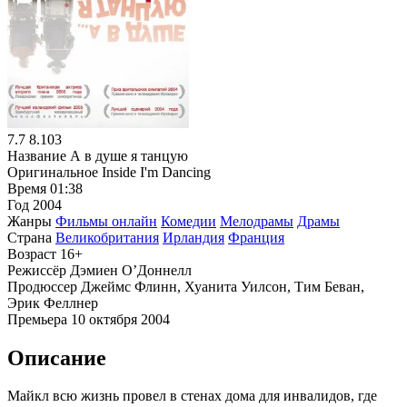
7.7
8.103
Название
А в душе я танцую
Оригинальное
Inside I'm Dancing
Время
01:38
Год
2004
Жанры
Фильмы онлайн
Комедии
Мелодрамы
Драмы
Страна
Великобритания
Ирландия
Франция
Возраст
16+
Режиссёр
Дэмиен О’Доннелл
Продюссер
Джеймс Флинн, Хуанита Уилсон, Тим Беван,
Эрик Феллнер
Премьера
10 октября 2004
Описание
Майкл всю жизнь провел в стенах дома для инвалидов, где