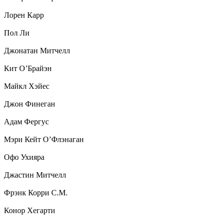
Лорен Карр
Пол Ли
Джонатан Митчелл
Кит О’Брайэн
Майкл Хэйес
Джон Финеган
Адам Фергус
Мэри Кейт О’Флэнаган
Офо Ухияра
Джастин Митчелл
Фрэнк Корри С.М.
Конор Хегарти