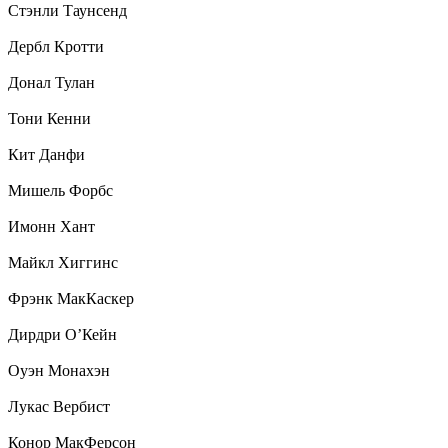
Стэнли Таунсенд
Дербл Кротти
Донал Тулан
Тони Кенни
Кит Данфи
Мишель Форбс
Имонн Хант
Майкл Хиггинс
Фрэнк МакКаскер
Дирдри О’Кейн
Оуэн Монахэн
Лукас Вербист
Конор МакФерсон