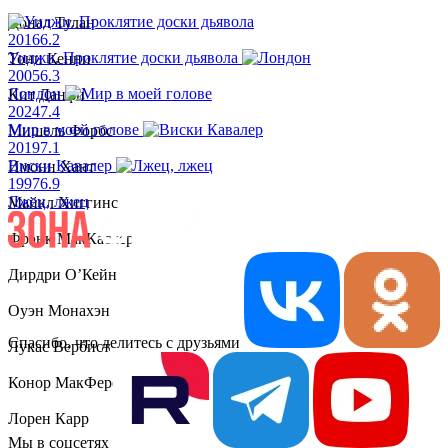
Донал Тулан
2016
6.2
Уиджи. Проклятие доски дьявола
Тони Кенни
2005
6.3
Лондон
Кит Данфи
2024
7.4
Мир в моей голове
Мишель Форбс
2019
7.1
Виски Кавалер
Имонн Хант
1997
6.9
Лжец, лжец
Майкл Хиггинс
Фрэнк МакКаскер
Дирдри О’Кейн
Оуэн Монахэн
Спасибо, что делитесь с друзьями
Лукас Вербист
Конор МакФерсон
Лорен Карр
Мы в соцсетях