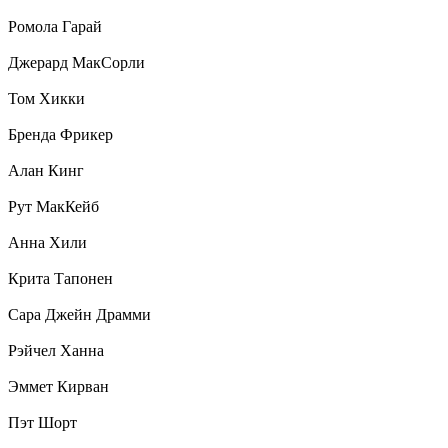
Ромола Гарай
Джерард МакСорли
Том Хикки
Бренда Фрикер
Алан Кинг
Рут МакКейб
Анна Хили
Крита Тапонен
Сара Джейн Драмми
Рэйчел Ханна
Эммет Кирван
Пэт Шорт