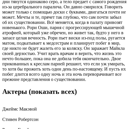
дни тянутся одинаково серо, а тело предает с самого рождения
из-за церебрального паралича. Он давно смирился. Говорить
может только с помощью доски с буквами, двигаться почти не
может. Мечты и те, прячет так глубоко, что сам почти забыл
об их существовании. Всё меняется, когда в палату привозят
новенького. Рори Оши, парня с прогрессирующей мышечной
атрофией, который уже обречен, но живет так, будто у него в
запасе целая вечность. Рори пьет виски из-под полы, ругается
матом, подкатывает к медсестрам и планирует побег в мир,
где никто не будет жалеть его за коляску. Он заражает Майкла
своей дерзостью. Учит врать врачам и верить, что жизнь это
нечто большее, пока она не добила тебя окончательно. Двое
прикованных к креслам парней решают, что если уж умирать,
то хотя бы прожить хоть один день по-настоящему. И пусть их
побег длится всего одну ночь и эта ночь переворачивает все
прежние представления о существовании.
Актеры
(показать всех)
Джеймс Макэвой
Стивен Робертсон