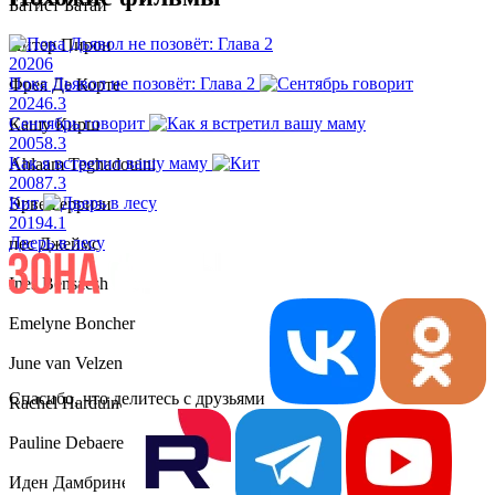
Батист Батай
Питер Пирон
2020
6
Пока Дьявол не позовёт: Глава 2
Фрея Де Корте
2024
6.3
Сентябрь говорит
Кашу Кирш
2005
8.3
Как я встретил вашу маму
Ahlaam Teghadouini
2008
7.3
Кит
Эрве Герризи
2019
4.1
Дверь в лесу
пес Джеймс
Ines Bensacsh
Emelyne Boncher
June van Velzen
Спасибо, что делитесь с друзьями
Rachel Harduin
Pauline Debaere
Иден Дамбрине