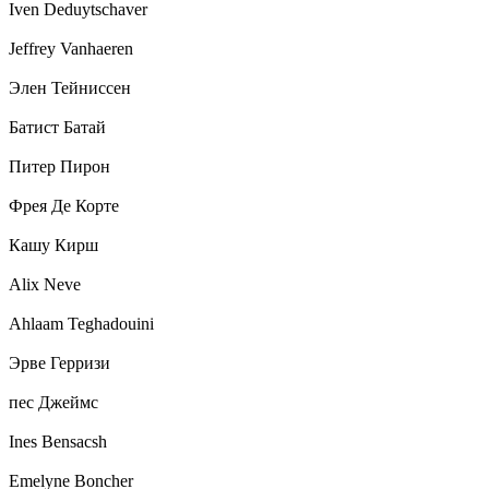
Iven Deduytschaver
Jeffrey Vanhaeren
Элен Тейниссен
Батист Батай
Питер Пирон
Фрея Де Корте
Кашу Кирш
Alix Neve
Ahlaam Teghadouini
Эрве Герризи
пес Джеймс
Ines Bensacsh
Emelyne Boncher