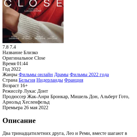
7.8
7.4
Название
Близко
Оригинальное
Close
Время
01:44
Год
2022
Жанры
Фильмы онлайн
Драмы
Фильмы 2022 года
Страна
Бельгия
Нидерланды
Франция
Возраст
16+
Режиссёр
Лукас Донт
Продюссер
Жак-Анри Бронкар, Мишель Дон, Альберт Гото,
Арнольд Хесленфельд
Премьера
26 мая 2022
Описание
Два тринадцатилетних друга, Лео и Реми, вместе шагают в