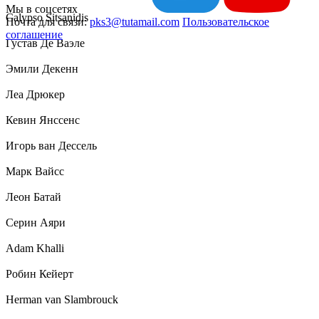
Мы в соцсетях
Calypso Sitsanidis
Почта для связи:
pks3@tutamail.com
Пользовательское
соглашение
Густав Де Ваэле
Эмили Декенн
Леа Дрюкер
Кевин Янссенс
Игорь ван Дессель
Марк Вайсс
Леон Батай
Серин Аяри
Adam Khalli
Робин Кейерт
Herman van Slambrouck