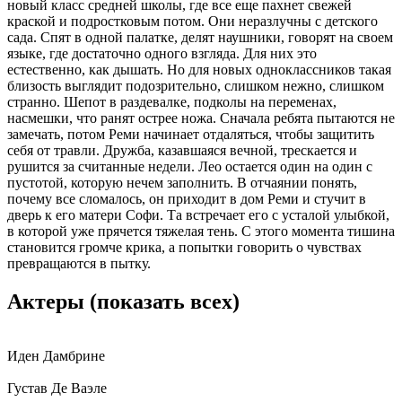
новый класс средней школы, где все еще пахнет свежей
краской и подростковым потом. Они неразлучны с детского
сада. Спят в одной палатке, делят наушники, говорят на своем
языке, где достаточно одного взгляда. Для них это
естественно, как дышать. Но для новых одноклассников такая
близость выглядит подозрительно, слишком нежно, слишком
странно. Шепот в раздевалке, подколы на переменах,
насмешки, что ранят острее ножа. Сначала ребята пытаются не
замечать, потом Реми начинает отдаляться, чтобы защитить
себя от травли. Дружба, казавшаяся вечной, трескается и
рушится за считанные недели. Лео остается один на один с
пустотой, которую нечем заполнить. В отчаянии понять,
почему все сломалось, он приходит в дом Реми и стучит в
дверь к его матери Софи. Та встречает его с усталой улыбкой,
в которой уже прячется тяжелая тень. С этого момента тишина
становится громче крика, а попытки говорить о чувствах
превращаются в пытку.
Актеры
(показать всех)
Иден Дамбрине
Густав Де Ваэле