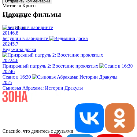
Отправить комментарий
Митчелл Крисп
Похожие фильмы
Astrid Allen
Sierra Ebert
2014
6.8
Бегущий в лабиринте
2024
5.7
Ведьмина доска
2022
4.6
Призрачный патруль 2: Восстание проклятых
2024
6
Сеанс в 16:30
2025
Сыновья Абрахама: Истории Дракулы
Спасибо, что делитесь с друзьями