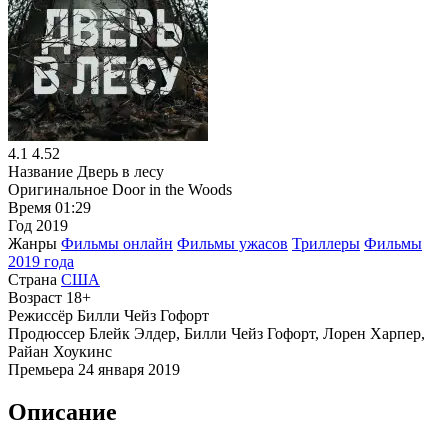
4.1
4.52
Название
Дверь в лесу
Оригинальное
Door in the Woods
Время
01:29
Год
2019
Жанры
Фильмы онлайн
Фильмы ужасов
Триллеры
Фильмы
2019 года
Страна
США
Возраст
18+
Режиссёр
Билли Чейз Гофорт
Продюссер
Блейк Элдер, Билли Чейз Гофорт, Лорен Харпер,
Райан Хоукинс
Премьера
24 января 2019
Описание