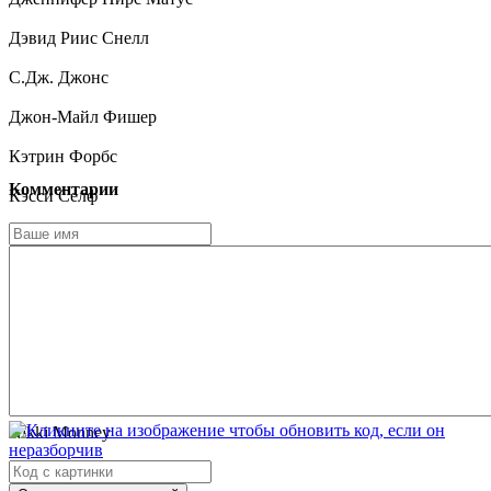
Дэвид Риис Снелл
С.Дж. Джонс
Джон-Майл Фишер
Кэтрин Форбс
Комментарии
Кэсси Селф
Элизабет Бэйт
Леви Хадсон
Картер Мур
Марк Лэндон Смит
Лорен Харпер
Nikki Monney
Maggie Bradford