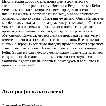
Мистический хоррор о зле, попавшем в дом вместе с
таинственной дверью из леса. Эвелин и Редд и их сын Кейн
меняют место жительства. В новом городе у них большие
планы на жизнь. Прогуливаясь по лесу, они обнаруживают
одиноко стоящую дверь, обмотанную цепью. Они забирают ее
к себе, ведь у шкафа в новом доме как раз нет двери. С этого
момента жизнь семьи делится на до и после. Вокруг них
происходят страшные события, которым нет разумного
объяснения. Кажется, что все лесные призраки теперь живут
вместе с ними и хотят избавиться от жильцов. Все попытки
снять и выбросить опасную находку проваливаются с треском
- она стоит, как влитая. После того, как в шкафу пропадает
Кейн, Эвели и Редд вместе с чернокожим медиумом начинают
спиритический сеанс в попытках спасти исчезнувшего
мальчика. Удастся ли им прогнать злых духов и вернуться к
привычной жизни?
Актеры
(показать всех)
Дженнифер Пирс Матус