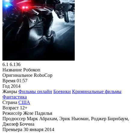
6.1
6.136
Название
Робокоп
Оригинальное
RoboCop
Время
01:57
Год
2014
Жанры
Фильмы онлайн
Боевики
Криминальные фильмы
Фантастика
Страна
США
Возраст
12+
Режиссёр
Жозе Падилья
Продюссер
Марк Абрахам, Эрик Ньюман, Роджер Бирнбаум,
Джозеф Боччиа
Премьера
30 января 2014