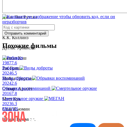
Джей Барушель
Джон Пол Руттан
Патрик Гэрроу
Отправить комментарий
К.К. Коллинз
Похожие фильмы
Дуглас Урбански
Дэниэл Кэш
1987
7.6
Робокоп
Зэк Гренье
2024
6.5
Виды доброты
Мойра Грирсон
2024
2.6
Обрывки воспоминаний
Стюарт Арнотт
2016
7.8
Смертельное оружие
Мэтт Кук
2023
6.3
МЕГАН
Стив Кьюмин
Нурин Гуламгаус