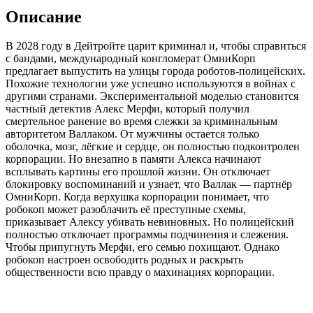
Описание
В 2028 году в Дейтройте царит криминал и, чтобы справиться
с бандами, международный конгломерат ОмниКорп
предлагает выпустить на улицы города роботов-полицейских.
Похожие технологии уже успешно используются в войнах с
другими странами. Экспериментальной моделью становится
частный детектив Алекс Мерфи, который получил
смертельное ранение во время слежки за криминальным
авторитетом Валлаком. От мужчины остается только
оболочка, мозг, лёгкие и сердце, он полностью подконтролен
корпорации. Но внезапно в памяти Алекса начинают
всплывать картины его прошлой жизни. Он отключает
блокировку воспоминаний и узнает, что Валлак — партнёр
ОмниКорп. Когда верхушка корпорации понимает, что
робокоп может разоблачить её преступные схемы,
приказывает Алексу убивать невиновных. Но полицейский
полностью отключает программы подчинения и слежения.
Чтобы припугнуть Мерфи, его семью похищают. Однако
робокоп настроен освободить родных и раскрыть
общественности всю правду о махинациях корпорации.