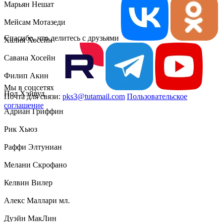
Марьян Нешат
Мейсам Мотазеди
Спасибо, что делитесь с друзьями
Халия Хосейн
Савана Хосейн
Филип Акин
Мы в соцсетях
Пол Хэйвуд
Почта для связи:
pks3@tutamail.com
Пользовательское
соглашение
Адриан Гриффин
Рик Хьюз
Раффи Элтуниан
Мелани Скрофано
Келвин Вилер
Алекс Маллари мл.
Дуэйн МакЛин