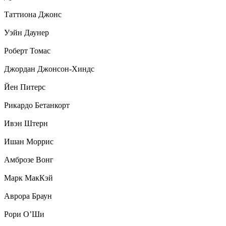
Таттиона Джонс
Уэйн Даунер
Роберт Томас
Джордан Джонсон-Хиндс
Йен Питерс
Рикардо Бетанкорт
Ивэн Штерн
Ишан Моррис
Амброзе Вонг
Марк МакКэй
Аврора Браун
Рори О’Ши