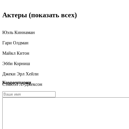
Актеры
(показать всех)
Юэль Киннаман
Гари Олдман
Майкл Китон
Эбби Корниш
Джеки Эрл Хейли
Комментарии
Сэмюэл Л. Джексон
Майкл Кеннет Уильямс
Дженнифер Эль
Марианн Жан-Батист
Эйми Гарсиа