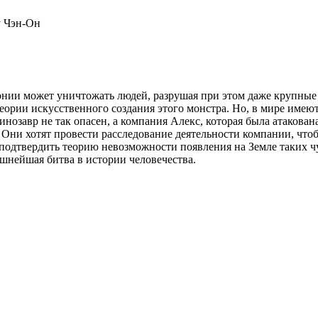
у Чэн-Он
онии может уничтожать людей, разрушая при этом даже крупные 
рии искусственного создания этого монстра. Но, в мире имеютс
нозавр не так опасен, а компания Алекс, которая была атакована
Они хотят провести расследование деятельности компании, чтобы
подтвердить теорию невозможности появления на Земле таких ч
ашнейшая битва в истории человечества.