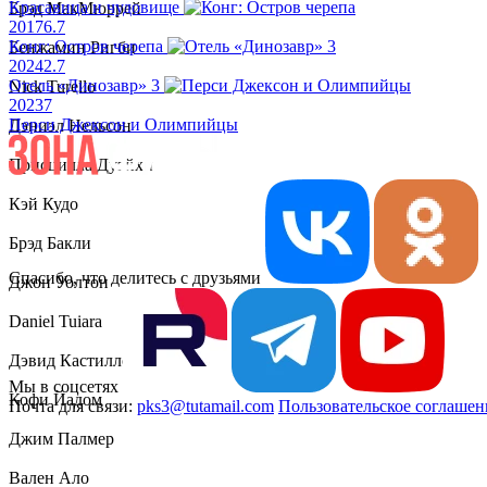
Красавица и чудовище
Брэд МакМюррей
2017
6.7
Конг: Остров черепа
Бенжамин Ригби
2024
2.7
Отель «Динозавр» 3
Nick Turello
2023
7
Перси Джексон и Олимпийцы
Дэниэл Нельсон
Присцилла Дуэйхи
Кэй Кудо
Брэд Бакли
Спасибо, что делитесь с друзьями
Джон Уолтон
Daniel Tuiara
Дэвид Кастилло
Мы в соцсетях
Кофи Йадом
Почта для связи:
pks3@tutamail.com
Пользовательское соглашен
Джим Палмер
Вален Ало