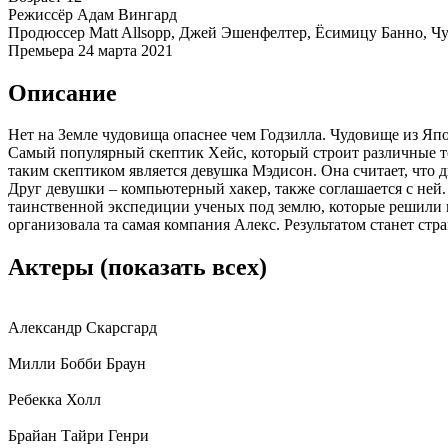
Режиссёр
Адам Вингард
Продюссер
Matt Allsopp, Джей Эшенфелтер, Ёсимицу Банно, Ч
Премьера
24 марта 2021
Описание
Нет на Земле чудовища опаснее чем Годзилла. Чудовище из Яп
Самый популярный скептик Хейс, который строит различные тео
таким скептиком является девушка Мэдисон. Она считает, что ди
Друг девушки – компьютерный хакер, также соглашается с ней. 
таинственной экспедиции ученых под землю, которые решили 
организовала та самая компания Алекс. Результатом станет стр
Актеры
(показать всех)
Александр Скарсгард
Милли Бобби Браун
Ребекка Холл
Брайан Тайри Генри