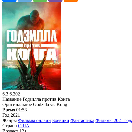
6.3
6.202
Название
Годзилла против Конга
Оригинальное
Godzilla vs. Kong
Время
01:53
Год
2021
Жанры
Фильмы онлайн
Боевики
Фантастика
Фильмы 2021 год
Страна
США
Возраст
12+