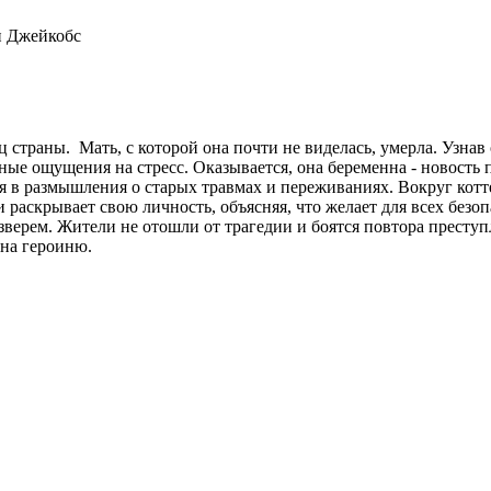
н Джейкобс
 страны. Мать, с которой она почти не виделась, умерла. Узнав 
ые ощущения на стресс. Оказывается, она беременна - новость п
я в размышления о старых травмах и переживаниях. Вокруг котт
и раскрывает свою личность, объясняя, что желает для всех безо
верем. Жители не отошли от трагедии и боятся повтора преступ
 на героиню.