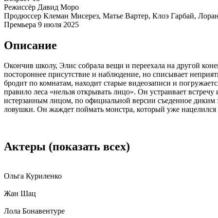
Режиссёр
Давид Моро
Продюссер
Клеман Мисерез, Матье Вартер, Клоэ Гарбай, Лора
Премьера
9 июля 2025
Описание
Окончив школу, Элис собрала вещи и переехала на другой конец
постороннее присутствие и наблюдение, но списывает неприятн
бродит по комнатам, находит старые видеозаписи и погружаетс
правило леса «нельзя открывать лицо». Он устраивает встречу 
истерзанным лицом, по официальной версии съеденное диким з
ловушки. Он жаждет поймать монстра, который уже нацелился
Актеры
(показать всех)
Ольга Куриленко
Жан Шац
Лола Бонавентуре