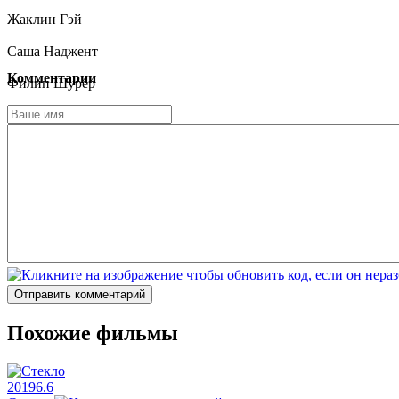
Жаклин Гэй
Саша Наджент
Комментарии
Филип Шурер
Анж Диало Навасадо
Джули Маес
Милтон Ричи
Энн-Паскаль Клэрембур
Отправить комментарий
Похожие фильмы
2019
6.6