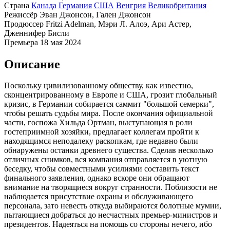
Страна
Канада
Германия
США
Венгрия
Великобритания
Режиссёр
Эван Джонсон, Гален Джонсон
Продюссер
Fritzi Adelman, Мэри Л. Алоэ, Ари Астер,
Дженнифер Бисли
Премьера
18 мая 2024
Описание
Поскольку цивилизованному обществу, как известно,
сконцентрированному в Европе и США, грозит глобальный
кризис, в Германии собирается саммит "большой семерки",
чтобы решать судьбы мира. После окончания официальной
части, госпожа Хильда Ортман, выступающая в роли
гостеприимной хозяйки, предлагает коллегам пройти к
находящимся неподалеку раскопкам, где недавно были
обнаружены останки древнего существа. Сделав несколько
отличных снимков, вся компания отправляется в уютную
беседку, чтобы совместными усилиями составить текст
финального заявления, однако вскоре они обращают
внимание на творящиеся вокруг странности. Поблизости не
наблюдается присутствие охраны и обслуживающего
персонала, зато невесть откуда выбираются болотные мумии,
пытающиеся добраться до несчастных премьер-министров и
президентов. Надеяться на помощь со стороны нечего, ибо