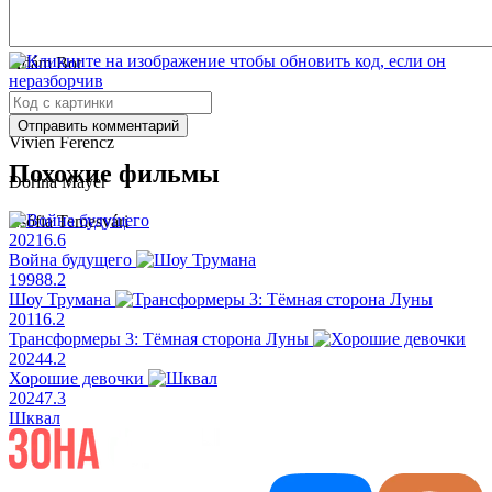
Ральф Белкин
Ádám Bot
Viktória Dányi
Отправить комментарий
Vivien Ferencz
Похожие фильмы
Dorina Mayer
Zsófia Temesvári
2021
6.6
Война будущего
1998
8.2
Шоу Трумана
2011
6.2
Трансформеры 3: Тёмная сторона Луны
2024
4.2
Хорошие девочки
2024
7.3
Шквал