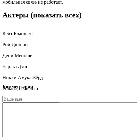
мобильная связь не работает.
Актеры
(показать всех)
Кейт Бланшетт
Рой Дюпюи
Дени Меноше
Чарльз Дэнс
Никки Амука-Бёрд
Комментарии
Роландо Равелло
Такэхиро Хира
Алисия Викандер
Златко Бурич
Tomi Kosynus