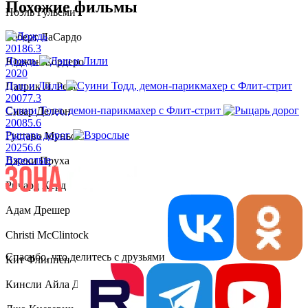
Похожие фильмы
Ноэль Гульеми
Роберт ЛаСардо
2018
6.3
Дождь
Юджин Кордеро
2020
Дэш и Лили
Патрик Л. Рейс
2007
7.3
Суини Тодд, демон-парикмахер с Флит-стрит
Сизар Делеон
2008
5.6
Рыцарь дорог
Густаво Муньос
2025
6.6
Взрослые
Джеки Пруха
Ричард Херд
Адам Дрешер
Christi McClintock
Спасибо, что делитесь с друзьями
Кит Флиппен
Кинсли Айла Диллон