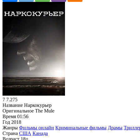
7
7.275
Название
Наркокурьер
Оригинальное
The Mule
Время
01:56
Год
2018
Жанры
Фильмы онлайн
Криминальные фильмы
Драмы
Трилле
Страна
США
Канада
Возраст
18+