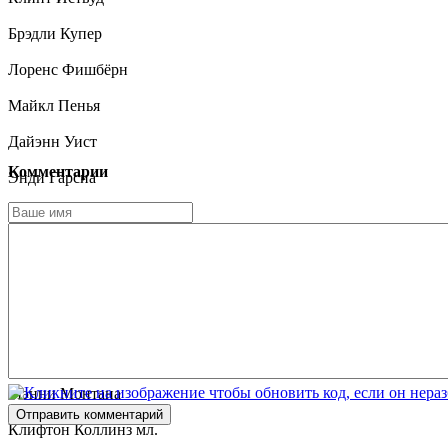
Брэдли Купер
Лоренс Фишбёрн
Майкл Пенья
Дайэнн Уист
Комментарии
Энди Гарсиа
Элисон Иствуд
Таисса Фармига
Игнасио Серричио
Лорен Дин
Виктор Расук
Мэнни Монтана
Отправить комментарий
Клифтон Коллинз мл.