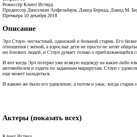
Режиссёр
Клинт Иствуд
Продюссер
Джиллиан Апфельбаум, Дэвид Бернад, Дэвид М. Бе
Премьера
10 декабря 2018
Описание
Эрл Стоун- несчастный, одинокий и больной старик. Его бизнес
отношения с женой, а взрослые дети не просто не хотят общать
ни близких людей, и Стоун думает только о приближающейся с
И вот когда Эрл потерял уже всякую надежду на какие-либо и
автомобилем и ездить по заданным маршрутам. Стоун с удоволь
еще может наладиться.
И каково же было его удивление, а потом и ужас, когда старик
Актеры
(показать всех)
Клинт Иствуд