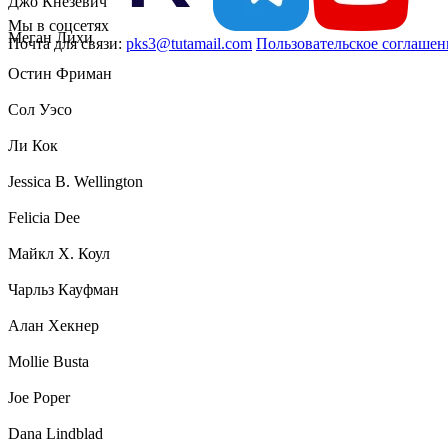
Джо Кнезевич
Мы в соцсетях
Меган Лихи
Почта для связи:
pks3@tutamail.com
Пользовательское соглашен
Остин Фриман
Сол Уэсо
Ли Кок
Jessica B. Wellington
Felicia Dee
Майкл Х. Коул
Чарльз Кауфман
Алан Хекнер
Mollie Busta
Joe Poper
Dana Lindblad