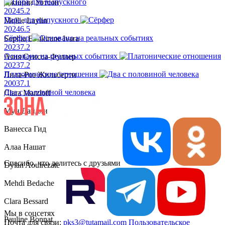
Джинни Уотсон
2024
5.2
Пара для выпускного
Mollie Laylin
2024
6.5
Сёрфер
Sophia Benkirane Ivara
2023
7.2
Основано на реальных событиях
Азия Суисса-Фуллер
2023
7.2
Платонические отношения
Лила-Роз Жильберти
2003
7.1
Два с половиной человека
Clara Marzloff
Мун Дайлли
Ванесса Гид
Алаа Нашат
Спасибо, что делитесь с друзьями
Dylan Aouirezate
Mehdi Bedache
Clara Bessard
Мы в соцсетях
Pauline Bonnat
Почта для связи:
pks3@tutamail.com
Пользовательское