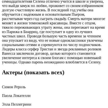
семнадцатилетняя Селена отлично учится в школе и уверена,
что выйдя замуж по любви, проживет со своим избранником
долгую счастливую жизнь. В последний год учебы она
обручается с надежным и основательным Пьером,
рассчитывая через год сыграть свадьбу. Смерть матери многое
меняет в жизни темнокожей красавицы. Вместе с отцом,
тяжело переживающих утрату жены, она переезжает на время
из Парижа в Биарриц, где поступает в одну из лучших
частных школ. Проводя большую часть времени за чтением
она упускает из виду, что ее новые одноклассники увлечены
социальными сетями и соревнуются по числу подписчиков.
Лидеры класса серфер Тристан и звезда рекламных роликов
Ванесса заключили договор, целью которого становится
увеличение интереса к своим блогам с помощью новенькой
ученицы. Однако парень неожиданно влюбляется в Селену.
Актеры
(показать всех)
Симон Рероль
Паола Локателли
Элла Пеллегрини