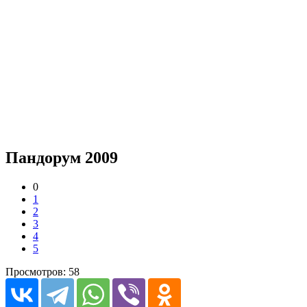
Пандорум 2009
0
1
2
3
4
5
Просмотров: 58