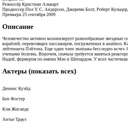
Режиссёр
Кристиан Альварт
Продюссер
Пол У. С. Андерсон, Джереми Болт, Роберт Кульцер
Премьера
25 сентября 2009
Описание
Человечество активно колонизирует разнообразные звездные с
кораблей, перевозящих пассажиров, погруженных в анабиоз. Ка
лейтенанта Пэйтона. Еще один член экипажа бесследно исчез. 
учеными болезнь. Впрочем, сначала требуется заняться реактор
Надей, фермером по имени Мэн и Шепардом. У всех частичная 
Актеры
(показать всех)
Деннис Куэйд
Бен Фостер
Кэм Жиганде
Антье Трауэ