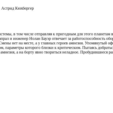
, Астрид Кюхбергер
истемы, в том числе отправляя к пригодным для этого планетам
прал и инженер Нолан Бауэр отвечает за работоспособность обор
Смены нет на месте, а у главных героев амнезия. Упомянутый о
ом, параметры которого близки к критическим. Пытаясь добратьс
амнезия, а на борту явно твориться неладное. Пробудившиеся р