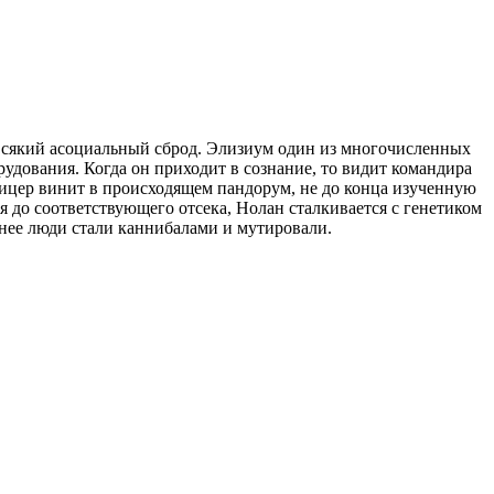
 всякий асоциальный сброд. Элизиум один из многочисленных
удования. Когда он приходит в сознание, то видит командира
фицер винит в происходящем пандорум, не до конца изученную
я до соответствующего отсека, Нолан сталкивается с генетиком
анее люди стали каннибалами и мутировали.