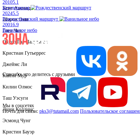
2010
5.1
Безудержная
Кент Авенидо
2024
5.5
Рождественский маршрут
Шэрон Оми
2001
6.9
Ванильное небо
Глен Чин
Окусо Гас Палути ст.
Кристиан Гутьеррес
Джеймс Ли
Спасибо, что делитесь с друзьями
Кайли Мур
Килии Олмос
Таш Уэсуги
Мы в соцсетях
Линн Коллинс
Почта для связи:
pks3@tutamail.com
Пользовательское соглашен
Эсмонд Чунг
Кристин Бауэр