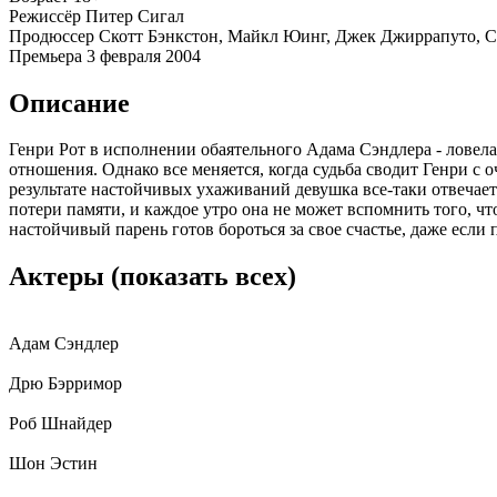
Режиссёр
Питер Сигал
Продюссер
Скотт Бэнкстон, Майкл Юинг, Джек Джиррапуто, С
Премьера
3 февраля 2004
Описание
Генри Рот в исполнении обаятельного Адама Сэндлера - ловела
отношения. Однако все меняется, когда судьба сводит Генри с
результате настойчивых ухаживаний девушка все-таки отвечае
потери памяти, и каждое утро она не может вспомнить того, ч
настойчивый парень готов бороться за свое счастье, даже если
Актеры
(показать всех)
Адам Сэндлер
Дрю Бэрримор
Роб Шнайдер
Шон Эстин