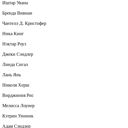
Иштар Увана
Бренда Вивиан
Чантелл Д. Кристофер
Ника Кинг
Нэктар Роуз
Джеки Сэндлер
Линда Сигал
Лань Янь
Николя Херш
Вирджиния Рис
Мелисса Лоунер
Кэтрин Уинник
Адам Сэндлер