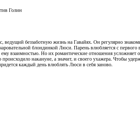
тив Голин
с, ведущий беззаботную жизнь на Гавайях. Он регулярно знакоми
 очаровательной блондинкой Люси. Парень влюбляется с первого в
т ему взаимностью. Но их романтические отношения усложняет о
то происходило накануне, а значит, и своего ухажера. Чтобы уде
 придется каждый день влюблять Люси в себя заново.