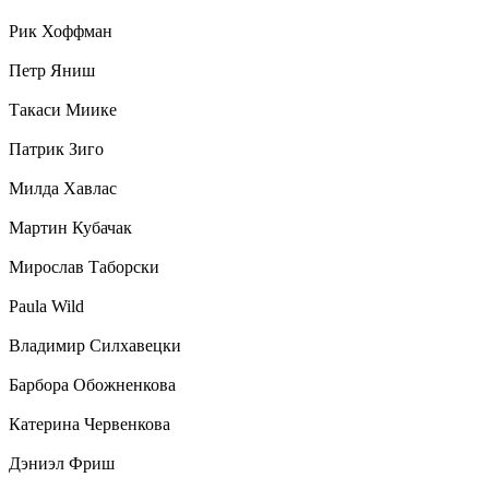
Рик Хоффман
Петр Яниш
Такаси Миике
Патрик Зиго
Милда Хавлас
Мартин Кубачак
Мирослав Таборски
Paula Wild
Владимир Силхавецки
Барбора Обожненкова
Катерина Червенкова
Дэниэл Фриш