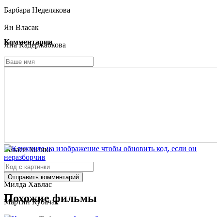
Барбара Неделякова
Ян Власак
Комментарии
Яна Кадержабкова
Дженнифер Лим
Сэико Ёсида
Яна Гавличкова
Рик Хоффман
Петр Яниш
Такаси Миике
Патрик Зиго
Отправить комментарий
Милда Хавлас
Похожие фильмы
Мартин Кубачак