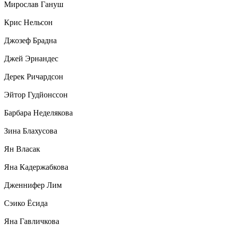
Мирослав Гануш
Крис Нельсон
Джозеф Брадна
Джей Эрнандес
Дерек Ричардсон
Эйтор Гудйонссон
Барбара Неделякова
Зина Блахусова
Ян Власак
Яна Кадержабкова
Дженнифер Лим
Сэико Ёсида
Яна Гавличкова