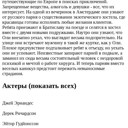
путешествующие по Европе в поисках приключений.
Запрещенные вещества, алкоголь и девушки - все, что их
интересует. На одной из вечеринок в Амстердаме они узнают
от русского парня о существовании экзотического хостела, где
красавицы готовы исполнять любые желания клиентов.
Ребята приезжают в Братиславу на поезде и селятся в хостел
вместе с двумя новыми подружками. Наутро они узнают, что
Оли внезапно уехал, что выглядит весьма подозрительно. На
улице они встречают мужчину в такой же куртке, как у Оли.
Плохое предчувствие подталкивает ребят к отъезду, но уехать
они не успевают. Неизвестные запирают парней в подвале, а
заманил их сюда весьма состоятельный человек с нездоровой
психикой и мечтой о работе хирурга. И теперь парням вместо
веселых каникул предстоит пережить невыносимые
страдания.
Актеры
(показать всех)
Джей Эрнандес
Дерек Ричардсон
Эйтор Гудйонссон