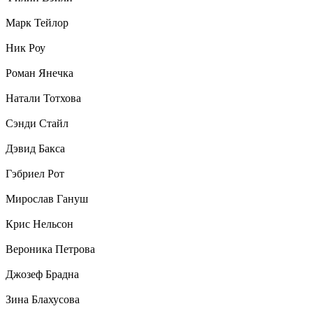
Марк Тейлор
Ник Роу
Роман Янечка
Натали Тотхова
Сэнди Стайл
Дэвид Бакса
Гэбриел Рот
Мирослав Гануш
Крис Нельсон
Вероника Петрова
Джозеф Брадна
Зина Блахусова