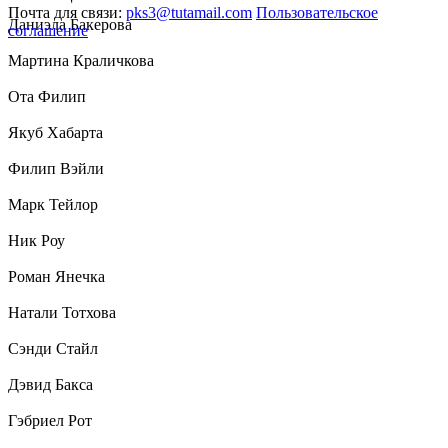
Почта для связи:
pks3@tutamail.com
Пользовательское
Даниэла Бакерова
соглашение
Мартина Краличкова
Ота Филип
Якуб Хабарта
Филип Вэйли
Марк Тейлор
Ник Роу
Роман Янечка
Натали Тотхова
Сэнди Стайл
Дэвид Бакса
Гэбриел Рот