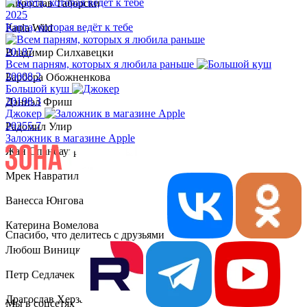
Мирослав Таборски
2025
Карта, которая ведёт к тебе
Paula Wild
2018
7
Владимир Силхавецки
Всем парням, которых я любила раньше
2000
8.2
Барбора Обожненкова
Большой куш
2019
8.3
Дэниэл Фриш
Джокер
2025
5.7
Радомил Улир
Заложник в магазине Apple
Жан Спанбауэр
Мрек Навратил
Ванесса Юнгова
Катерина Вомелова
Спасибо, что делитесь с друзьями
Любош Виницки
Петр Седлачек
Драгослав Херзан
Мы в соцсетях