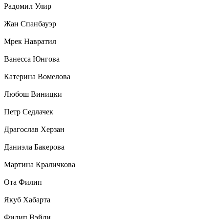
Радомил Улир
Жан Спанбауэр
Мрек Навратил
Ванесса Юнгова
Катерина Вомелова
Любош Виницки
Петр Седлачек
Драгослав Херзан
Даниэла Бакерова
Мартина Краличкова
Ота Филип
Якуб Хабарта
Филип Вэйли