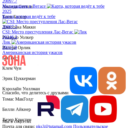
2009
7.7
Мальчишник в Вегасе
Аманда Сеттон
2025
Карта, которая ведёт к тебе
Тони Баскер
2000
7.7
Джессика Макки
CSI: Место преступления Лас-Вегас
2024
6.2
Рикардо Уолкер
Лик
2011
7.9
Валери Орлик
Американская история ужасов
Бен Бест
Клем Чун
Эрик Цуккерман
Кэролайн Уиллман
Спасибо, что делитесь с друзьями
Томас МакГолдрик
Билли Айкнер
Хезер Кристен
Мы в соцсетях
Почта для связи:
pks3@tutamail.com
Пользовательское