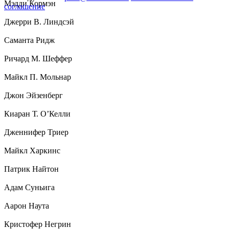
Мэдди Кормэн
соглашение
Джерри В. Линдсэй
Саманта Ридж
Ричард М. Шеффер
Майкл П. Мольнар
Джон Эйзенберг
Киаран Т. О’Келли
Дженнифер Триер
Майкл Харкинс
Патрик Найтон
Адам Суньига
Аарон Наута
Кристофер Негрин