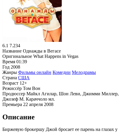
6.1
7.234
Название
Однажды в Вегасе
Оригинальное
What Happens in Vegas
Время
01:39
Год
2008
Жанры
Фильмы онлайн
Комедии
Мелодрамы
Страна
США
Возраст
12+
Режиссёр
Том Вон
Продюссер
Майкл Агилар, Шон Леви, Джимми Миллер,
Джозеф М. Караччоло мл.
Премьера
22 апреля 2008
Описание
Биржевую брокершу Джой бросает ее парень на глазах у